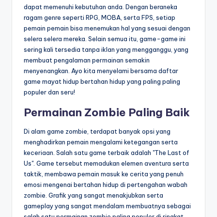
dapat memenuhi kebutuhan anda. Dengan beraneka
ragam genre seperti RPG, MOBA, serta FPS, setiap
pemain pemain bisa menemukan hal yang sesuai dengan
selera selera mereka. Selain semua itu, game-game ini
sering kali tersedia tanpa iklan yang mengganggu, yang
membuat pengalaman permainan semakin
menyenangkan. Ayo kita menyelami bersama daftar
game mayat hidup bertahan hidup yang paling paling
populer dan seru!
Permainan Zombie Paling Baik
Di alam game zombie, terdapat banyak opsi yang
menghadirkan pemain mengalami ketegangan serta
keceriaan. Salah satu game terbaik adalah "The Last of
Us". Game tersebut memadukan elemen aventura serta
taktik, membawa pemain masuk ke cerita yang penuh
emosi mengenai bertahan hidup di pertengahan wabah
zombie. Grafik yang sangat menakjubkan serta
gameplay yang sangat mendalam membuatnya sebagai
salah satu permainan zombie paling populer di ringkat