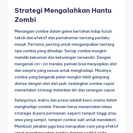
Strategi Mengalahkan Hantu
Zombi
Menangani zombie dalam game bertahan hidup butuh
taktik dan efektif dan pemahaman tentang perilaku
musuh. Pertama, penting untuk mengumpulkan tentang
tipe zombie yang dihadapi. Setiap zombie mungkin
memiliki kekuatan dan kekurangan tersendiri. Dengan
mengenali ciri-ciri mereka, pemain bisa menyiapkan alat
dan senjata yang sesuai untuk menghadapi. Misalnya,
zombie yang bergerak pelan mungkin lebih gampang
diatasi dengan alat dari jauh, sedangkan zombie cepat
memerlukan strategi melarikan diri dan serangan cepat.
Selanjutnya, waktu dan posisi adalah kunci utama dalam
menghadapi zombie. Pemain harus menentukan lokasi
strategis di peta permainan, seperti tempat tinggi atau
area yang sempit, tempat zombie sulit untuk mendekati.
Membuat jebakan juga bisa merupakan cara yang efektif
untuk menghancurkan zombie dengan sedikit risiko.