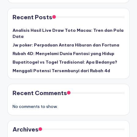
Recent Posts
Analisis Hasil Live Draw Toto Macau: Tren dan Pola
Data
Jw poker: Perpaduan Antara Hiburan dan Fortuna
Rubah 4D: Menyelami Dunia Fantasi yang Hidup
Bupatitogel vs Togel Tradisional: Apa Bedanya?
Menggali Potensi Tersembunyi dari Rubah 4d
Recent Comments
No comments to show.
Archives