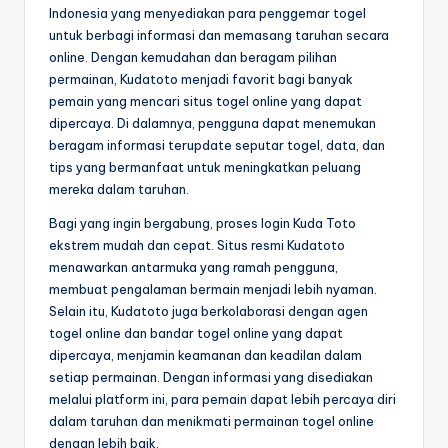
Indonesia yang menyediakan para penggemar togel
untuk berbagi informasi dan memasang taruhan secara
online. Dengan kemudahan dan beragam pilihan
permainan, Kudatoto menjadi favorit bagi banyak
pemain yang mencari situs togel online yang dapat
dipercaya. Di dalamnya, pengguna dapat menemukan
beragam informasi terupdate seputar togel, data, dan
tips yang bermanfaat untuk meningkatkan peluang
mereka dalam taruhan.
Bagi yang ingin bergabung, proses login Kuda Toto
ekstrem mudah dan cepat. Situs resmi Kudatoto
menawarkan antarmuka yang ramah pengguna,
membuat pengalaman bermain menjadi lebih nyaman.
Selain itu, Kudatoto juga berkolaborasi dengan agen
togel online dan bandar togel online yang dapat
dipercaya, menjamin keamanan dan keadilan dalam
setiap permainan. Dengan informasi yang disediakan
melalui platform ini, para pemain dapat lebih percaya diri
dalam taruhan dan menikmati permainan togel online
dengan lebih baik.