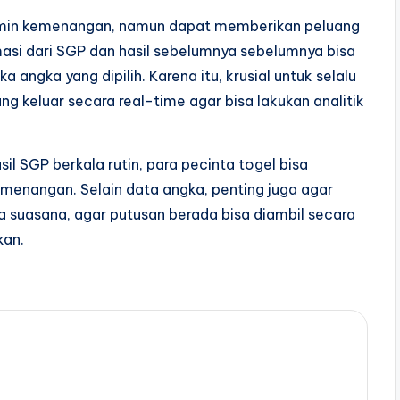
njamin kemenangan, namun dapat memberikan peluang
masi dari SGP dan hasil sebelumnya sebelumnya bisa
ka yang dipilih. Karena itu, krusial untuk selalu
 keluar secara real-time agar bisa lakukan analitik
 SGP berkala rutin, para pecinta togel bisa
nangan. Selain data angka, penting juga agar
a suasana, agar putusan berada bisa diambil secara
kan.