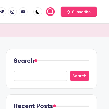
com
r.com
.me
instagram.com
youtube.com
Subscribe
Search
Search
Recent Posts