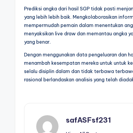
Prediksi angka dari hasil SGP tidak pasti me
yang lebih lebih baik. Mengkolaborasikan infor
mempermudah pemain dalam menentukan angka ang
menyaksikan live draw dan memantau angka yang
yang benar.
Dengan menggunakan data pengeluaran dan hasil
menambah kesempatan mereka untuk untuk keme
selalu disiplin dalam dan tidak terbawa terbaw
rasional berlandaskan analisis yang telah diada
safASFsf231