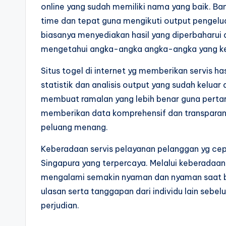
online yang sudah memiliki nama yang baik. Ban
time dan tepat guna mengikuti output pengelua
biasanya menyediakan hasil yang diperbaharui
mengetahui angka-angka angka-angka yang kelu
Situs togel di internet yg memberikan servis has
statistik dan analisis output yang sudah keluar
membuat ramalan yang lebih benar guna pertar
memberikan data komprehensif dan transparan
peluang menang.
Keberadaan servis pelayanan pelanggan yg cepa
Singapura yang terpercaya. Melalui keberadaa
mengalami semakin nyaman dan nyaman saat 
ulasan serta tanggapan dari individu lain sebe
perjudian.