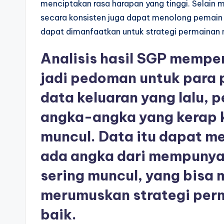
menciptakan rasa harapan yang tinggi. Selain
secara konsisten juga dapat menolong pemain
dapat dimanfaatkan untuk strategi permainan
Analisis hasil SGP memper
jadi pedoman untuk para 
data keluaran yang lalu, 
angka-angka yang kerap k
muncul. Data itu dapat m
ada angka dari mempunyai
sering muncul, yang bisa 
merumuskan strategi perm
baik.