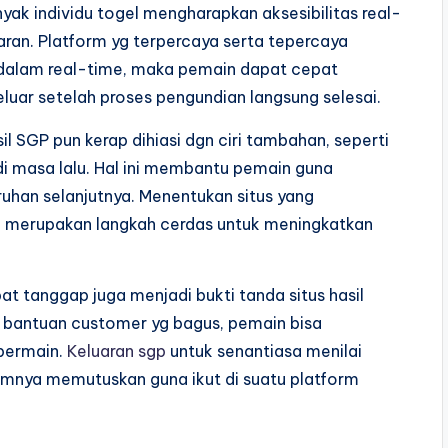
yak individu togel mengharapkan aksesibilitas real-
ran. Platform yg terpercaya serta tepercaya
 dalam real-time, maka pemain dapat cepat
ar setelah proses pengundian langsung selesai.
il SGP pun kerap dihiasi dgn ciri tambahan, seperti
 di masa lalu. Hal ini membantu pemain guna
uhan selanjutnya. Menentukan situs yang
 merupakan langkah cerdas untuk meningkatkan
t tanggap juga menjadi bukti tanda situs hasil
n bantuan customer yg bagus, pemain bisa
bermain.
Keluaran sgp
untuk senantiasa menilai
lumnya memutuskan guna ikut di suatu platform