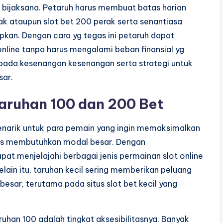
a bijaksana. Petaruh harus membuat batas harian
ak ataupun slot bet 200 perak serta senantiasa
pkan. Dengan cara yg tegas ini petaruh dapat
line tanpa harus mengalami beban finansial yg
s pada kesenangan kesenangan serta strategi untuk
sar.
aruhan 100 dan 200 Bet
enarik untuk para pemain yang ingin memaksimalkan
us membutuhkan modal besar. Dengan
pat menjelajahi berbagai jenis permainan slot online
ain itu, taruhan kecil sering memberikan peluang
sar, terutama pada situs slot bet kecil yang
uhan 100 adalah tingkat aksesibilitasnya. Banyak