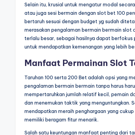
Selain itu, krusial untuk mengatur modal secar
atau juga sesi bermain dengan slot bet 100 per
bertaruh sesuai dengan budget yg sudah diteta
merasakan pengalaman bermain bermain slot on
terlalu besar, sebagai hasilnya dapat berfoku
untuk mendapatkan kemenangan yang lebih be
Manfaat Permainan Slot T
Taruhan 100 serta 200 Bet adalah opsi yang m
pengalaman bermain bermain tanpa harus har
mempertaruhkan jumlah relatif kecil, pemain da
dan menemukan taktik yang menguntungkan. Sel
mendapatkan meraih penghargaan yang cukup be
memiliki beragam fitur menarik.
Salah satu keuntungan manfaat penting dari tar