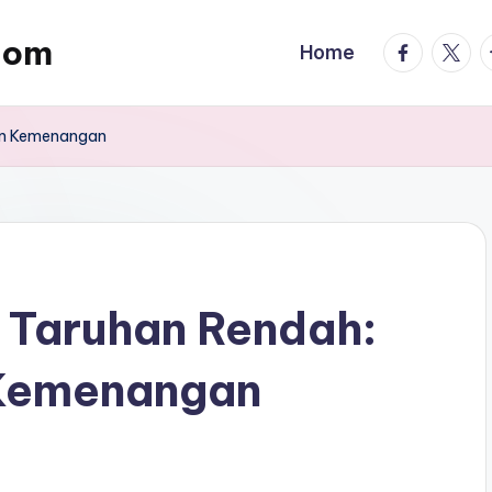
com
facebook.
twitte
t
Home
an Kemenangan
 Taruhan Rendah:
Kemenangan