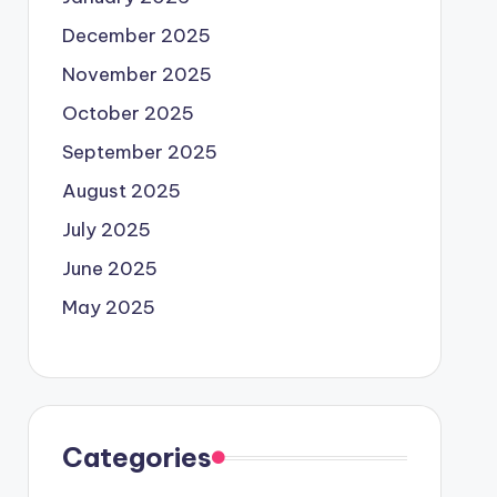
December 2025
November 2025
October 2025
September 2025
August 2025
July 2025
June 2025
May 2025
Categories