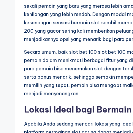
sekali pemain yang baru yang merasa lebih aman
kehilangan yang lebih rendah. Dengan modal m
kesenangan sensasi bermain slot sambil mempela
200 yang gacor sering kali memberikan peluan
menjadikannya opsi yang menarik bagi para pema
Secara umum, baik slot bet 100 slot bet 100 
pemain dalam menikmati berbagai fitur yang dit
para pemain bisa menemukan slot dengan taru
serta bonus menarik, sehingga semakin memp
memilih yang tepat, pemain bisa mengoptimalk
menjadi menyenangkan.
Lokasi Ideal bagi Bermai
Apabila Anda sedang mencari lokasi yang idea
platform permainan slot daring dapat menjadi a