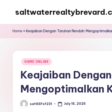
saltwaterrealtybrevard.
Skip
to
content
Home
»
Keajaiban Dengan Taruhan Rendah: Mengoptimalk
Posted
GAME ONLINE
in
Keajaiban Dengan
Mengoptimalkan 
July 15, 2025
safASFsf231
Posted
by