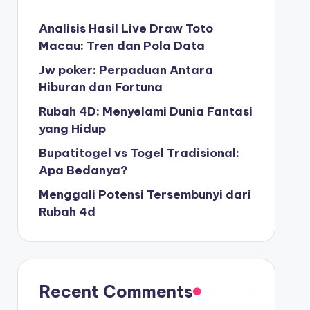
Analisis Hasil Live Draw Toto
Macau: Tren dan Pola Data
Jw poker: Perpaduan Antara
Hiburan dan Fortuna
Rubah 4D: Menyelami Dunia Fantasi
yang Hidup
Bupatitogel vs Togel Tradisional:
Apa Bedanya?
Menggali Potensi Tersembunyi dari
Rubah 4d
Recent Comments