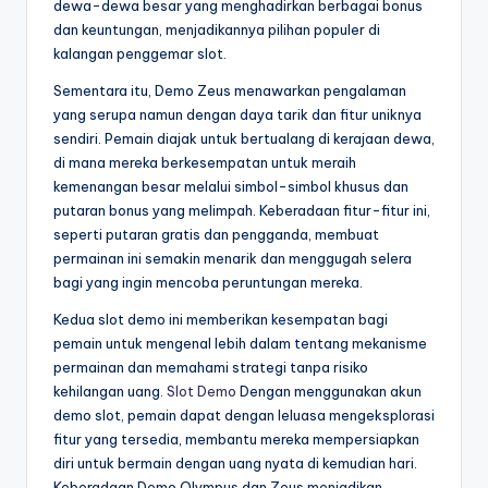
dewa-dewa besar yang menghadirkan berbagai bonus
dan keuntungan, menjadikannya pilihan populer di
kalangan penggemar slot.
Sementara itu, Demo Zeus menawarkan pengalaman
yang serupa namun dengan daya tarik dan fitur uniknya
sendiri. Pemain diajak untuk bertualang di kerajaan dewa,
di mana mereka berkesempatan untuk meraih
kemenangan besar melalui simbol-simbol khusus dan
putaran bonus yang melimpah. Keberadaan fitur-fitur ini,
seperti putaran gratis dan pengganda, membuat
permainan ini semakin menarik dan menggugah selera
bagi yang ingin mencoba peruntungan mereka.
Kedua slot demo ini memberikan kesempatan bagi
pemain untuk mengenal lebih dalam tentang mekanisme
permainan dan memahami strategi tanpa risiko
kehilangan uang.
Slot Demo
Dengan menggunakan akun
demo slot, pemain dapat dengan leluasa mengeksplorasi
fitur yang tersedia, membantu mereka mempersiapkan
diri untuk bermain dengan uang nyata di kemudian hari.
Keberadaan Demo Olympus dan Zeus menjadikan