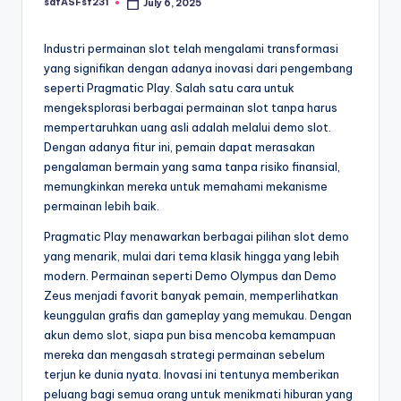
safASFsf231
July 6, 2025
Posted
by
Industri permainan slot telah mengalami transformasi
yang signifikan dengan adanya inovasi dari pengembang
seperti Pragmatic Play. Salah satu cara untuk
mengeksplorasi berbagai permainan slot tanpa harus
mempertaruhkan uang asli adalah melalui demo slot.
Dengan adanya fitur ini, pemain dapat merasakan
pengalaman bermain yang sama tanpa risiko finansial,
memungkinkan mereka untuk memahami mekanisme
permainan lebih baik.
Pragmatic Play menawarkan berbagai pilihan slot demo
yang menarik, mulai dari tema klasik hingga yang lebih
modern. Permainan seperti Demo Olympus dan Demo
Zeus menjadi favorit banyak pemain, memperlihatkan
keunggulan grafis dan gameplay yang memukau. Dengan
akun demo slot, siapa pun bisa mencoba kemampuan
mereka dan mengasah strategi permainan sebelum
terjun ke dunia nyata. Inovasi ini tentunya memberikan
peluang bagi semua orang untuk menikmati hiburan yang