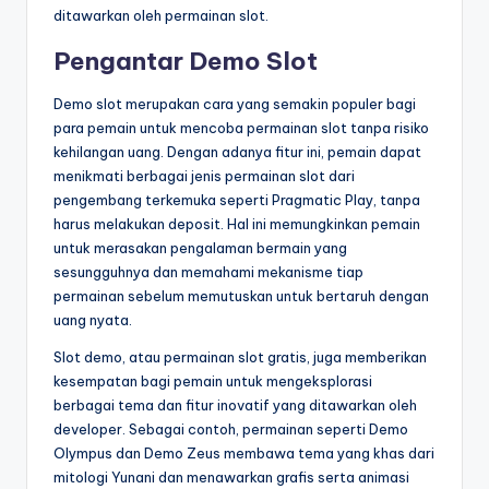
ditawarkan oleh permainan slot.
Pengantar Demo Slot
Demo slot merupakan cara yang semakin populer bagi
para pemain untuk mencoba permainan slot tanpa risiko
kehilangan uang. Dengan adanya fitur ini, pemain dapat
menikmati berbagai jenis permainan slot dari
pengembang terkemuka seperti Pragmatic Play, tanpa
harus melakukan deposit. Hal ini memungkinkan pemain
untuk merasakan pengalaman bermain yang
sesungguhnya dan memahami mekanisme tiap
permainan sebelum memutuskan untuk bertaruh dengan
uang nyata.
Slot demo, atau permainan slot gratis, juga memberikan
kesempatan bagi pemain untuk mengeksplorasi
berbagai tema dan fitur inovatif yang ditawarkan oleh
developer. Sebagai contoh, permainan seperti Demo
Olympus dan Demo Zeus membawa tema yang khas dari
mitologi Yunani dan menawarkan grafis serta animasi