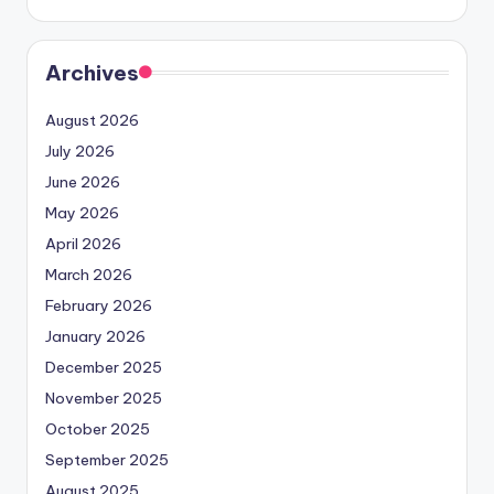
Archives
August 2026
July 2026
June 2026
May 2026
April 2026
March 2026
February 2026
January 2026
December 2025
November 2025
October 2025
September 2025
August 2025