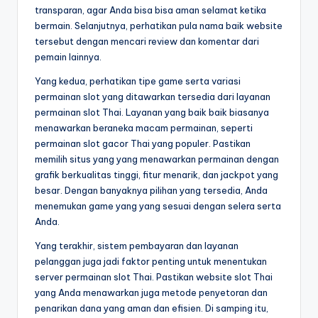
transparan, agar Anda bisa bisa aman selamat ketika
bermain. Selanjutnya, perhatikan pula nama baik website
tersebut dengan mencari review dan komentar dari
pemain lainnya.
Yang kedua, perhatikan tipe game serta variasi
permainan slot yang ditawarkan tersedia dari layanan
permainan slot Thai. Layanan yang baik baik biasanya
menawarkan beraneka macam permainan, seperti
permainan slot gacor Thai yang populer. Pastikan
memilih situs yang yang menawarkan permainan dengan
grafik berkualitas tinggi, fitur menarik, dan jackpot yang
besar. Dengan banyaknya pilihan yang tersedia, Anda
menemukan game yang yang sesuai dengan selera serta
Anda.
Yang terakhir, sistem pembayaran dan layanan
pelanggan juga jadi faktor penting untuk menentukan
server permainan slot Thai. Pastikan website slot Thai
yang Anda menawarkan juga metode penyetoran dan
penarikan dana yang aman dan efisien. Di samping itu,