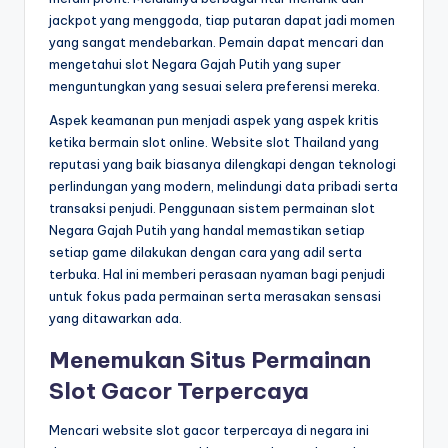
jackpot yang menggoda, tiap putaran dapat jadi momen
yang sangat mendebarkan. Pemain dapat mencari dan
mengetahui slot Negara Gajah Putih yang super
menguntungkan yang sesuai selera preferensi mereka.
Aspek keamanan pun menjadi aspek yang aspek kritis
ketika bermain slot online. Website slot Thailand yang
reputasi yang baik biasanya dilengkapi dengan teknologi
perlindungan yang modern, melindungi data pribadi serta
transaksi penjudi. Penggunaan sistem permainan slot
Negara Gajah Putih yang handal memastikan setiap
setiap game dilakukan dengan cara yang adil serta
terbuka. Hal ini memberi perasaan nyaman bagi penjudi
untuk fokus pada permainan serta merasakan sensasi
yang ditawarkan ada.
Menemukan Situs Permainan
Slot Gacor Terpercaya
Mencari website slot gacor terpercaya di negara ini