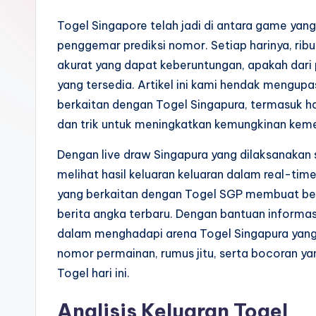
Togel Singapore telah jadi di antara game yang 
penggemar prediksi nomor. Setiap harinya, r
akurat yang dapat keberuntungan, apakah dari 
yang tersedia. Artikel ini kami hendak meng
berkaitan dengan Togel Singapura, termasuk hasi
dan trik untuk meningkatkan kemungkinan kem
Dengan live draw Singapura yang dilaksanakan 
melihat hasil keluaran keluaran dalam real-tim
yang berkaitan dengan Togel SGP membuat be
berita angka terbaru. Dengan bantuan informasi
dalam menghadapi arena Togel Singapura yang se
nomor permainan, rumus jitu, serta bocoran 
Togel hari ini.
Analisis Keluaran Togel