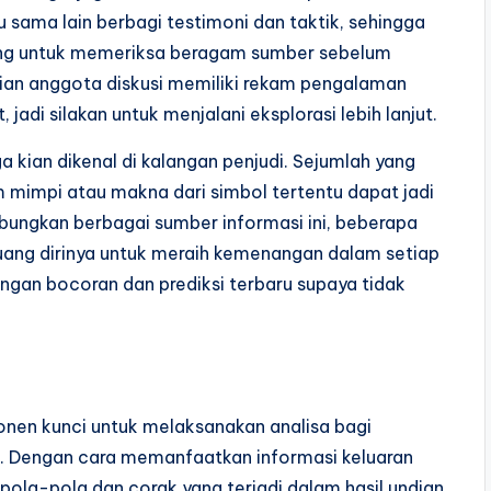
sama lain berbagi testimoni dan taktik, sehingga
ting untuk memeriksa beragam sumber sebelum
an anggota diskusi memiliki rekam pengalaman
adi silakan untuk menjalani eksplorasi lebih lanjut.
uga kian dikenal di kalangan penjudi. Sejumlah yang
 mimpi atau makna dari simbol tertentu dapat jadi
ungkan berbagai sumber informasi ini, beberapa
ng dirinya untuk meraih kemenangan dalam setiap
ngan bocoran dan prediksi terbaru supaya tidak
onen kunci untuk melaksanakan analisa bagi
e. Dengan cara memanfaatkan informasi keluaran
ola-pola dan corak yang terjadi dalam hasil undian.