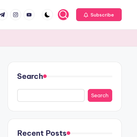
com
r.com
.me
instagram.com
youtube.com
Subscribe
Search
Search
Recent Posts