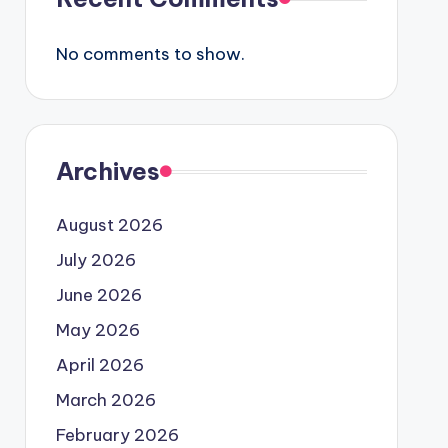
No comments to show.
Archives
August 2026
July 2026
June 2026
May 2026
April 2026
March 2026
February 2026