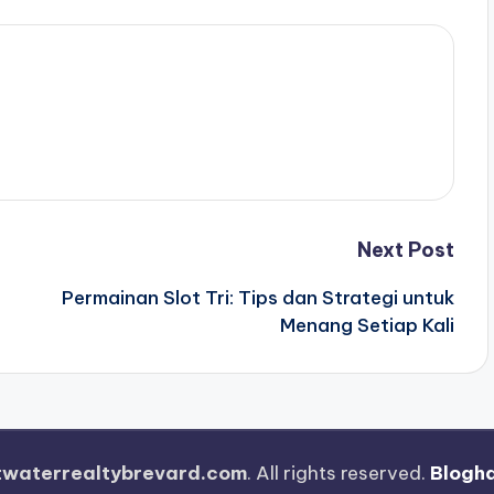
Next Post
Permainan Slot Tri: Tips dan Strategi untuk
Menang Setiap Kali
twaterrealtybrevard.com
. All rights reserved.
Blogh