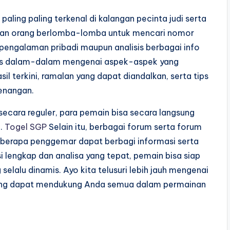
paling paling terkenal di kalangan pecinta judi serta
ibuan orang berlomba-lomba untuk mencari nomor
pengalaman pribadi maupun analisis berbagai info
upas dalam-dalam mengenai aspek-aspek yang
l terkini, ramalan yang dapat diandalkan, serta tips
enangan.
secara reguler, para pemain bisa secara langsung
e.
Togel SGP
Selain itu, berbagai forum serta forum
berapa penggemar dapat berbagi informasi serta
 lengkap dan analisa yang tepat, pemain bisa siap
lalu dinamis. Ayo kita telusuri lebih jauh mengenai
yang dapat mendukung Anda semua dalam permainan