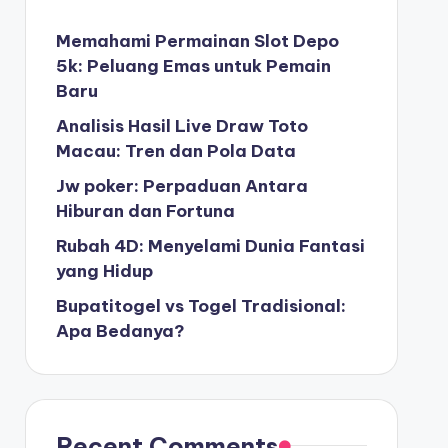
Memahami Permainan Slot Depo
5k: Peluang Emas untuk Pemain
Baru
Analisis Hasil Live Draw Toto
Macau: Tren dan Pola Data
Jw poker: Perpaduan Antara
Hiburan dan Fortuna
Rubah 4D: Menyelami Dunia Fantasi
yang Hidup
Bupatitogel vs Togel Tradisional:
Apa Bedanya?
Recent Comments