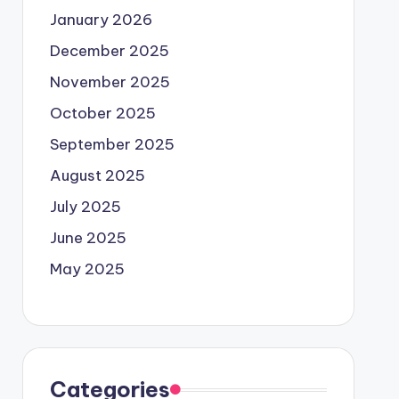
January 2026
December 2025
November 2025
October 2025
September 2025
August 2025
July 2025
June 2025
May 2025
Categories