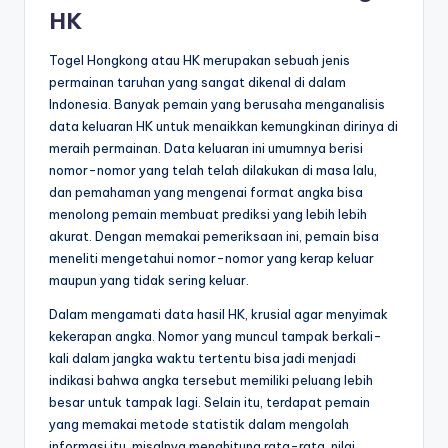
HK
Togel Hongkong atau HK merupakan sebuah jenis
permainan taruhan yang sangat dikenal di dalam
Indonesia. Banyak pemain yang berusaha menganalisis
data keluaran HK untuk menaikkan kemungkinan dirinya di
meraih permainan. Data keluaran ini umumnya berisi
nomor-nomor yang telah telah dilakukan di masa lalu,
dan pemahaman yang mengenai format angka bisa
menolong pemain membuat prediksi yang lebih lebih
akurat. Dengan memakai pemeriksaan ini, pemain bisa
meneliti mengetahui nomor-nomor yang kerap keluar
maupun yang tidak sering keluar.
Dalam mengamati data hasil HK, krusial agar menyimak
kekerapan angka. Nomor yang muncul tampak berkali-
kali dalam jangka waktu tertentu bisa jadi menjadi
indikasi bahwa angka tersebut memiliki peluang lebih
besar untuk tampak lagi. Selain itu, terdapat pemain
yang memakai metode statistik dalam mengolah
informasi itu, misalnya menghitung rata-rata, nilai