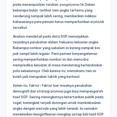
pada menempatkan taruhan.
pengeluaran hk
Dalam
beberapa bulan, terlihat tren angka tertentu yang
cenderung nampak lebih sering, memberikan indikasi
bahwasanya para pemain harus memperhatikan statistik
tersebut.
Analisis mendetail pada data SGP menunjukkan
terjadinya perubahan dalam frekuensi keluaran angka.
Beberapa nombor yang sebelum ini kurang nampak kini
jadi tampil lebih reguler. Para pemain berpengalaman
sering memperhatikan nombor ini dan mencoba
memprediksi keluaran di masa mendatang berlandaskan
pola sebelumnya. Oleh karena itu, memahami tren ini
boleh jadi merupakan taktik yang berhasil.
Selain itu, faktor-faktor luar misalnya perubahan
demografi dan strategi promosi juga bisa mempengaruhi
hasil SGP. Seiring meningkatnya ketertarikan publik pada
togel, barangkali terjadi dorongan untuk membebaskan
angka dengan metode yang lebih terarah. Ini semakin
menekankan kesignifikanan mengkaji setiap kali hasil SGP