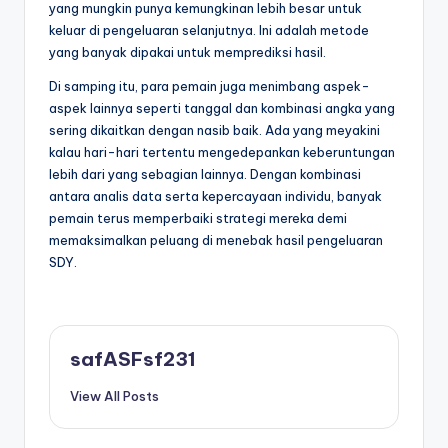
yang mungkin punya kemungkinan lebih besar untuk
keluar di pengeluaran selanjutnya. Ini adalah metode
yang banyak dipakai untuk memprediksi hasil.
Di samping itu, para pemain juga menimbang aspek-
aspek lainnya seperti tanggal dan kombinasi angka yang
sering dikaitkan dengan nasib baik. Ada yang meyakini
kalau hari-hari tertentu mengedepankan keberuntungan
lebih dari yang sebagian lainnya. Dengan kombinasi
antara analis data serta kepercayaan individu, banyak
pemain terus memperbaiki strategi mereka demi
memaksimalkan peluang di menebak hasil pengeluaran
SDY.
safASFsf231
View All Posts