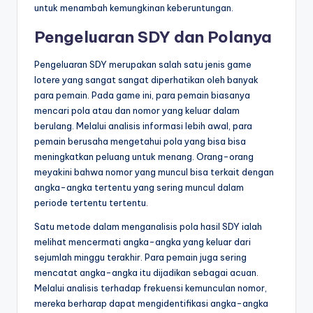
untuk menambah kemungkinan keberuntungan.
Pengeluaran SDY dan Polanya
Pengeluaran SDY merupakan salah satu jenis game
lotere yang sangat sangat diperhatikan oleh banyak
para pemain. Pada game ini, para pemain biasanya
mencari pola atau dan nomor yang keluar dalam
berulang. Melalui analisis informasi lebih awal, para
pemain berusaha mengetahui pola yang bisa bisa
meningkatkan peluang untuk menang. Orang-orang
meyakini bahwa nomor yang muncul bisa terkait dengan
angka-angka tertentu yang sering muncul dalam
periode tertentu tertentu.
Satu metode dalam menganalisis pola hasil SDY ialah
melihat mencermati angka-angka yang keluar dari
sejumlah minggu terakhir. Para pemain juga sering
mencatat angka-angka itu dijadikan sebagai acuan.
Melalui analisis terhadap frekuensi kemunculan nomor,
mereka berharap dapat mengidentifikasi angka-angka