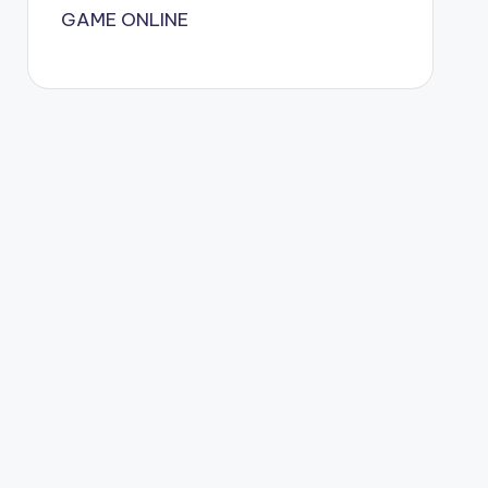
GAME ONLINE