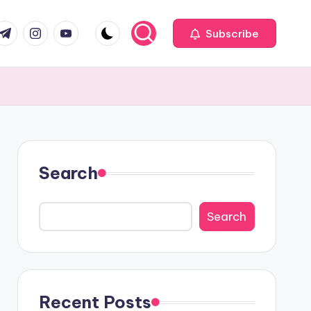
com
r.com
.me
instagram.com
youtube.com
Subscribe
Search
Search
Recent Posts