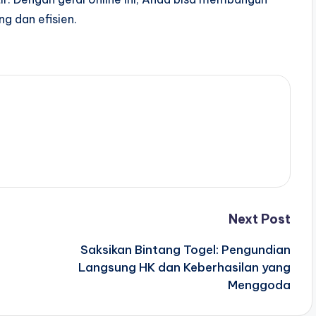
 dan efisien.
Next Post
Saksikan Bintang Togel: Pengundian
Langsung HK dan Keberhasilan yang
Menggoda