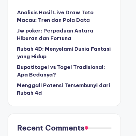
Analisis Hasil Live Draw Toto
Macau: Tren dan Pola Data
Jw poker: Perpaduan Antara
Hiburan dan Fortuna
Rubah 4D: Menyelami Dunia Fantasi
yang Hidup
Bupatitogel vs Togel Tradisional:
Apa Bedanya?
Menggali Potensi Tersembunyi dari
Rubah 4d
Recent Comments