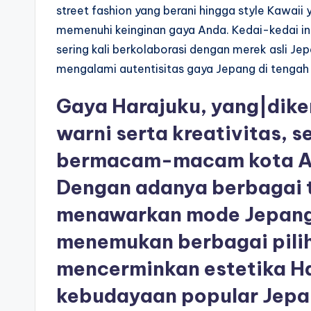
street fashion yang berani hingga style Kawaii 
memenuhi keinginan gaya Anda. Kedai-kedai ini
sering kali berkolaborasi dengan merek asli J
mengalami autentisitas gaya Jepang di tengah
Gaya Harajuku, yang|dike
warni serta kreativitas, s
bermacam-macam kota AS,
Dengan adanya berbagai 
menawarkan mode Jepang,
menemukan berbagai pili
mencerminkan estetika H
kebudayaan popular Jepa