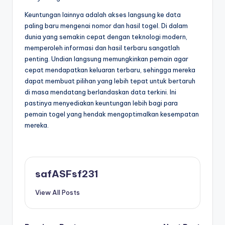
Keuntungan lainnya adalah akses langsung ke data
paling baru mengenai nomor dan hasil togel. Di dalam
dunia yang semakin cepat dengan teknologi modern,
memperoleh informasi dan hasil terbaru sangatlah
penting. Undian langsung memungkinkan pemain agar
cepat mendapatkan keluaran terbaru, sehingga mereka
dapat membuat pilihan yang lebih tepat untuk bertaruh
di masa mendatang berlandaskan data terkini. Ini
pastinya menyediakan keuntungan lebih bagi para
pemain togel yang hendak mengoptimalkan kesempatan
mereka.
safASFsf231
View All Posts