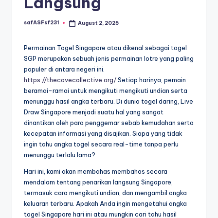
Langsung
safASFsf231
August 2, 2025
Posted
by
Permainan Togel Singapore atau dikenal sebagai togel
SGP merupakan sebuah jenis permainan lotre yang paling
populer di antara negeri ini.
https://thecavecollective.org/
Setiap harinya, pemain
beramai-ramai untuk mengikuti mengikuti undian serta
menunggu hasil angka terbaru. Di dunia togel daring, Live
Draw Singapore menjadi suatu hal yang sangat
dinantikan oleh para penggemar sebab kemudahan serta
kecepatan informasi yang disajikan. Siapa yang tidak
ingin tahu angka togel secara real-time tanpa perlu
menunggu terlalu lama?
Hari ini, kami akan membahas membahas secara
mendalam tentang penarikan langsung Singapore,
termasuk cara mengikuti undian, dan mengambil angka
keluaran terbaru. Apakah Anda ingin mengetahui angka
togel Singapore hari ini atau mungkin cari tahu hasil