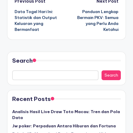
Post
Previous Post
Next Post
Data Togel Hari Ini:
Panduan Lengkap
navigation
Statistik dan Output
Bermain PKV: Semua
Keluaran yang
yang Perlu Anda
Bermanfaat
Ketahui
Search
Search
Recent Posts
Analisis Hasil Live Draw Toto Macau: Tren dan Pola
Data
Jw poker: Perpaduan Antara Hiburan dan Fortuna