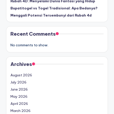
Rubah 4D: Menyelami Dunia Fantasi yang Hidup
Bupatitogel vs Togel Tradisional: Apa Bedanya?
Menggali Potensi Tersembunyi dari Rubah 4d
Recent Comments
No comments to show.
Archives
August 2026
July 2026
June 2026
May 2026
April 2026
March 2026