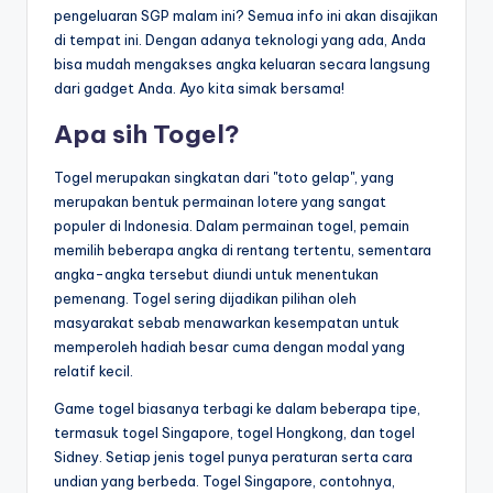
pengeluaran SGP malam ini? Semua info ini akan disajikan
di tempat ini. Dengan adanya teknologi yang ada, Anda
bisa mudah mengakses angka keluaran secara langsung
dari gadget Anda. Ayo kita simak bersama!
Apa sih Togel?
Togel merupakan singkatan dari "toto gelap", yang
merupakan bentuk permainan lotere yang sangat
populer di Indonesia. Dalam permainan togel, pemain
memilih beberapa angka di rentang tertentu, sementara
angka-angka tersebut diundi untuk menentukan
pemenang. Togel sering dijadikan pilihan oleh
masyarakat sebab menawarkan kesempatan untuk
memperoleh hadiah besar cuma dengan modal yang
relatif kecil.
Game togel biasanya terbagi ke dalam beberapa tipe,
termasuk togel Singapore, togel Hongkong, dan togel
Sidney. Setiap jenis togel punya peraturan serta cara
undian yang berbeda. Togel Singapore, contohnya,