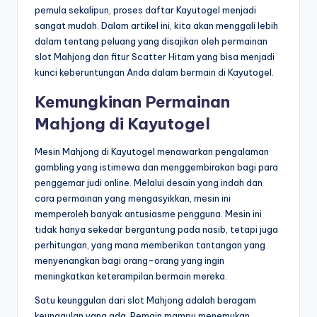
pemula sekalipun, proses daftar Kayutogel menjadi
sangat mudah. Dalam artikel ini, kita akan menggali lebih
dalam tentang peluang yang disajikan oleh permainan
slot Mahjong dan fitur Scatter Hitam yang bisa menjadi
kunci keberuntungan Anda dalam bermain di Kayutogel.
Kemungkinan Permainan
Mahjong di Kayutogel
Mesin Mahjong di Kayutogel menawarkan pengalaman
gambling yang istimewa dan menggembirakan bagi para
penggemar judi online. Melalui desain yang indah dan
cara permainan yang mengasyikkan, mesin ini
memperoleh banyak antusiasme pengguna. Mesin ini
tidak hanya sekedar bergantung pada nasib, tetapi juga
perhitungan, yang mana memberikan tantangan yang
menyenangkan bagi orang-orang yang ingin
meningkatkan keterampilan bermain mereka.
Satu keunggulan dari slot Mahjong adalah beragam
keunggulan yang ada. Pemain mampu menemukan