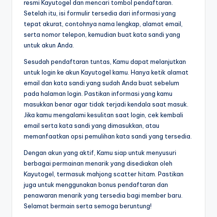
resmi Kayutogel dan mencari tombol pendaftaran.
Setelah itu, isi formulir tersedia dari informasi yang
tepat akurat, contohnya nama lengkap, alamat email,
serta nomor telepon, kemudian buat kata sandi yang
untuk akun Anda.
Sesudah pendaftaran tuntas, Kamu dapat melanjutkan
untuk login ke akun Kayutogel kamu. Hanya ketik alamat
email dan kata sandi yang sudah Anda buat sebelum
pada halaman login. Pastikan informasi yang kamu
masukkan benar agar tidak terjadi kendala saat masuk.
Jika kamu mengalami kesulitan saat login, cek kembali
email serta kata sandi yang dimasukkan, atau
memanfaatkan opsi pemulihan kata sandi yang tersedia.
Dengan akun yang aktif, Kamu siap untuk menyusuri
berbagai permainan menarik yang disediakan oleh
Kayutogel, termasuk mahjong scatter hitam. Pastikan
juga untuk menggunakan bonus pendaftaran dan
penawaran menarik yang tersedia bagi member baru.
Selamat bermain serta semoga beruntung!