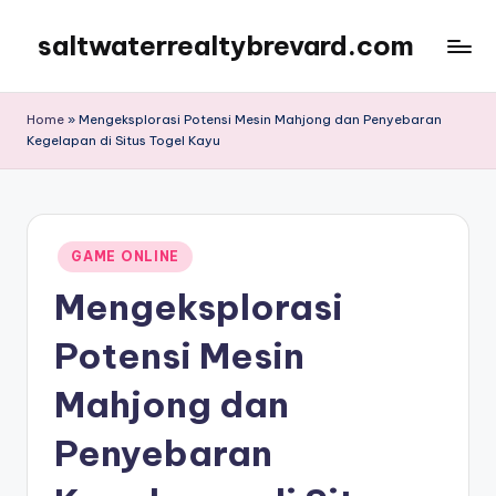
saltwaterrealtybrevard.com
Skip
to
content
Home
»
Mengeksplorasi Potensi Mesin Mahjong dan Penyebaran
Kegelapan di Situs Togel Kayu
Posted
GAME ONLINE
in
Mengeksplorasi
Potensi Mesin
Mahjong dan
Penyebaran