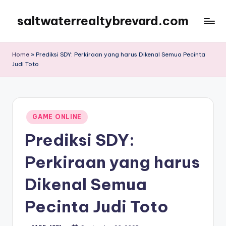
saltwaterrealtybrevard.com
Skip
to
content
Home
»
Prediksi SDY: Perkiraan yang harus Dikenal Semua Pecinta
Judi Toto
Posted
GAME ONLINE
in
Prediksi SDY:
Perkiraan yang harus
Dikenal Semua
Pecinta Judi Toto