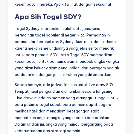
kesempatan mereka. Ayo kita lihat dengan seksama!
Apa Sih Togel SDY?
Togel Sydney, merupakan salah satu jenis jenis
permainan togel populer di negeri kita. Permainan ini
berasal dari berasal dari Sydney, Australia, dan terkenal
karena mekanisme undiannya yang jelas serta menarik
untuk para pemain.
SDY Lotto
Togel SDY memberikan
kesempatan untuk pemain dalam menebak angka-angka
yang akan keluar dalam pengundian, dari beragam hadiah
berdasarkan dengan jenis taruhan yang ditempatkan.
Setiap harinya, ada jadwal khusus untuk live draw SDY,
tempat hasil pengundian diumumkan secara langsung.
Live draw ini adalah momen yang ditunggu-tunggu untuk
para pecinta togel sebab para pemain dapat segera
melihat hasil dan mengalami ketegangan saat
menantikan angka-angka yang mereka pertaruhkan.
Dalam undian ini, angka yang muncul bergantung pada
keberuntungan dan strategi pemain.