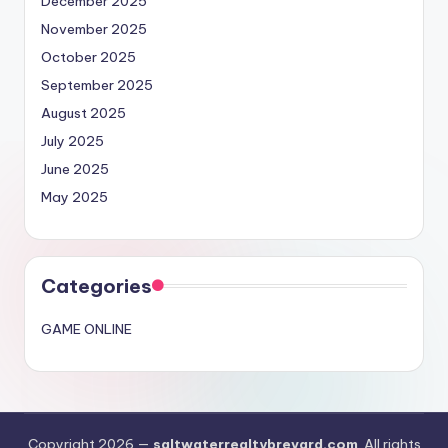
December 2025
November 2025
October 2025
September 2025
August 2025
July 2025
June 2025
May 2025
Categories
GAME ONLINE
Copyright 2026 —
saltwaterrealtybrevard.com
. All rights