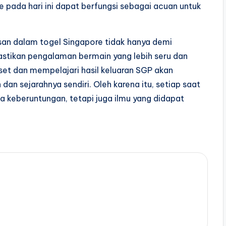
re pada hari ini dapat berfungsi sebagai acuan untuk
an dalam togel Singapore tidak hanya demi
tikan pengalaman bermain yang lebih seru dan
iset dan mempelajari hasil keluaran SGP akan
n sejarahnya sendiri. Oleh karena itu, setiap saat
 keberuntungan, tetapi juga ilmu yang didapat