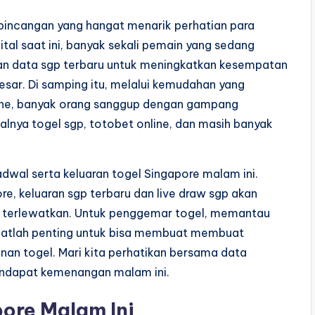
bincangan yang hangat menarik perhatian para
ital saat ini, banyak sekali pemain yang sedang
 dan data sgp terbaru untuk meningkatkan kesempatan
sar. Di samping itu, melalui kemudahan yang
line, banyak orang sanggup dengan gampang
nya togel sgp, totobet online, dan masih banyak
dwal serta keluaran togel Singapore malam ini.
re, keluaran sgp terbaru dan live draw sgp akan
ak terlewatkan. Untuk penggemar togel, memantau
sangatlah penting untuk bisa membuat membuat
an togel. Mari kita perhatikan bersama data
ndapat kemenangan malam ini.
pore Malam Ini