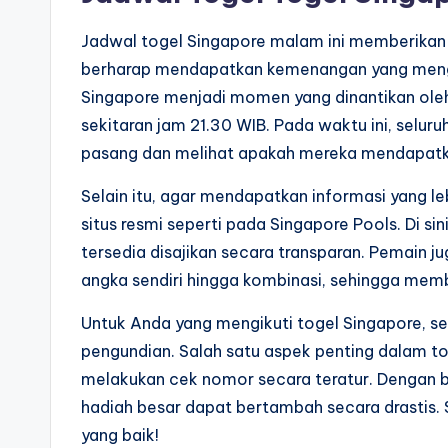
Jadwal togel Singapore malam ini memberika
berharap mendapatkan kemenangan yang mengu
Singapore menjadi momen yang dinantikan ole
sekitaran jam 21.30 WIB. Pada waktu ini, sel
pasang dan melihat apakah mereka mendapatk
Selain itu, agar mendapatkan informasi yang l
situs resmi seperti pada Singapore Pools. Di s
tersedia disajikan secara transparan. Pemain ju
angka sendiri hingga kombinasi, sehingga me
Untuk Anda yang mengikuti togel Singapore, s
pengundian. Salah satu aspek penting dalam to
melakukan cek nomor secara teratur. Dengan b
hadiah besar dapat bertambah secara drastis
yang baik!