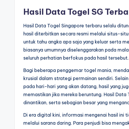
Hasil Data Togel SG Terba
Hasil Data Togel Singapore terbaru selalu dit
hasil diterbitkan secara resmi melalui situs-si
untuk tahu angka apa saja yang keluar serta me
biasanya umumnya diselenggarakan pada malam h
seluruh perhatian berfokus pada hasil tersebut.
Bagi beberapa penggemar togel mania, mendap
krusial dalam strategi permainan sendiri. Selai
pada hari-hari yang akan datang, hasil yang 
memastikan jika mereka beruntung. Hasil Data
dinantikan, serta sebagian besar yang mengand
Di era digital kini, informasi mengenai hasil ini 
melalui sarana daring. Para penjudi bisa meng