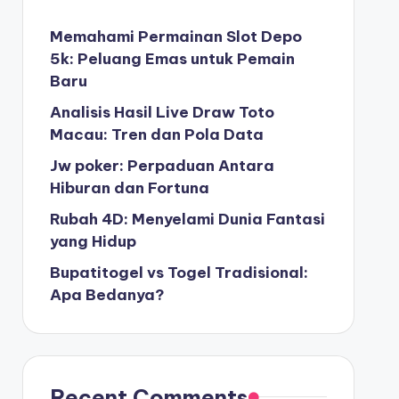
Memahami Permainan Slot Depo
5k: Peluang Emas untuk Pemain
Baru
Analisis Hasil Live Draw Toto
Macau: Tren dan Pola Data
Jw poker: Perpaduan Antara
Hiburan dan Fortuna
Rubah 4D: Menyelami Dunia Fantasi
yang Hidup
Bupatitogel vs Togel Tradisional:
Apa Bedanya?
Recent Comments