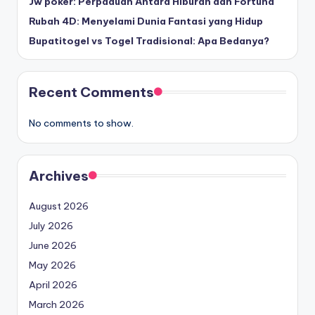
Jw poker: Perpaduan Antara Hiburan dan Fortuna
Rubah 4D: Menyelami Dunia Fantasi yang Hidup
Bupatitogel vs Togel Tradisional: Apa Bedanya?
Recent Comments
No comments to show.
Archives
August 2026
July 2026
June 2026
May 2026
April 2026
March 2026