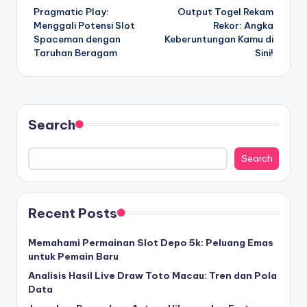
Pragmatic Play:
Output Togel Rekam
navigation
Menggali Potensi Slot
Rekor: Angka
Spaceman dengan
Keberuntungan Kamu di
Taruhan Beragam
Sini!
Search
Search
Recent Posts
Memahami Permainan Slot Depo 5k: Peluang Emas
untuk Pemain Baru
Analisis Hasil Live Draw Toto Macau: Tren dan Pola
Data