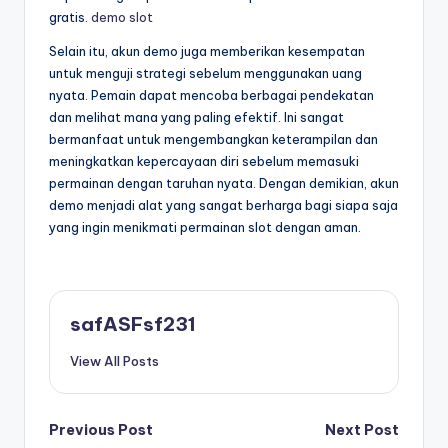
gratis.
demo slot
Selain itu, akun demo juga memberikan kesempatan
untuk menguji strategi sebelum menggunakan uang
nyata. Pemain dapat mencoba berbagai pendekatan
dan melihat mana yang paling efektif. Ini sangat
bermanfaat untuk mengembangkan keterampilan dan
meningkatkan kepercayaan diri sebelum memasuki
permainan dengan taruhan nyata. Dengan demikian, akun
demo menjadi alat yang sangat berharga bagi siapa saja
yang ingin menikmati permainan slot dengan aman.
safASFsf231
View All Posts
Post
Previous Post
Next Post