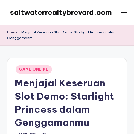
saltwaterrealtybrevard.com
Skip
to
content
Home
»
Menjajal Keseruan Slot Demo: Starlight Princess dalam
Genggamanmu
Posted
GAME ONLINE
in
Menjajal Keseruan
Slot Demo: Starlight
Princess dalam
Genggamanmu