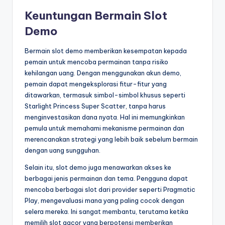
Keuntungan Bermain Slot
Demo
Bermain slot demo memberikan kesempatan kepada
pemain untuk mencoba permainan tanpa risiko
kehilangan uang. Dengan menggunakan akun demo,
pemain dapat mengeksplorasi fitur-fitur yang
ditawarkan, termasuk simbol-simbol khusus seperti
Starlight Princess Super Scatter, tanpa harus
menginvestasikan dana nyata. Hal ini memungkinkan
pemula untuk memahami mekanisme permainan dan
merencanakan strategi yang lebih baik sebelum bermain
dengan uang sungguhan.
Selain itu, slot demo juga menawarkan akses ke
berbagai jenis permainan dan tema. Pengguna dapat
mencoba berbagai slot dari provider seperti Pragmatic
Play, mengevaluasi mana yang paling cocok dengan
selera mereka. Ini sangat membantu, terutama ketika
memilih slot gacor yang berpotensi memberikan