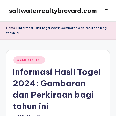
saltwaterrealtybrevard.com
Skip
to
content
Home
»
Informasi Hasil Togel 2024: Gambaran dan Perkiraan bagi
tahun ini
Posted
GAME ONLINE
in
Informasi Hasil Togel
2024: Gambaran
dan Perkiraan bagi
tahun ini