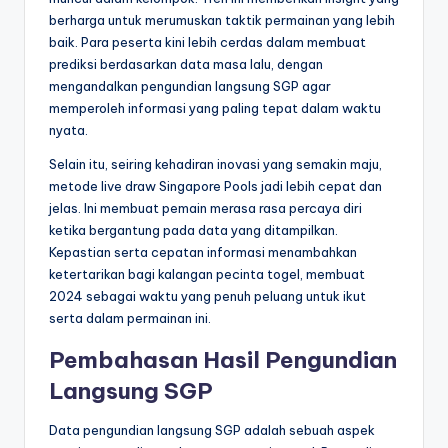
berharga untuk merumuskan taktik permainan yang lebih
baik. Para peserta kini lebih cerdas dalam membuat
prediksi berdasarkan data masa lalu, dengan
mengandalkan pengundian langsung SGP agar
memperoleh informasi yang paling tepat dalam waktu
nyata.
Selain itu, seiring kehadiran inovasi yang semakin maju,
metode live draw Singapore Pools jadi lebih cepat dan
jelas. Ini membuat pemain merasa rasa percaya diri
ketika bergantung pada data yang ditampilkan.
Kepastian serta cepatan informasi menambahkan
ketertarikan bagi kalangan pecinta togel, membuat
2024 sebagai waktu yang penuh peluang untuk ikut
serta dalam permainan ini.
Pembahasan Hasil Pengundian
Langsung SGP
Data pengundian langsung SGP adalah sebuah aspek