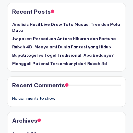
Recent Posts
Analisis Hasil Live Draw Toto Macau: Tren dan Pola
Data
Jw poker: Perpaduan Antara Hiburan dan Fortuna
Rubah 4D: Menyelami Dunia Fantasi yang Hidup
Bupatitogel vs Togel Tradisional: Apa Bedanya?
Menggali Potensi Tersembunyi dari Rubah 4d
Recent Comments
No comments to show.
Archives