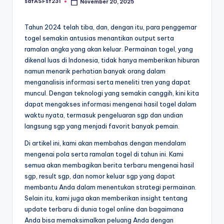
safASFsf231
November 20, 2025
Posted
by
Tahun 2024 telah tiba, dan, dengan itu, para penggemar
togel semakin antusias menantikan output serta
ramalan angka yang akan keluar. Permainan togel, yang
dikenal luas di Indonesia, tidak hanya memberikan hiburan
namun menarik perhatian banyak orang dalam
menganalisis informasi serta meneliti tren yang dapat
muncul. Dengan teknologi yang semakin canggih, kini kita
dapat mengakses informasi mengenai hasil togel dalam
waktu nyata, termasuk pengeluaran sgp dan undian
langsung sgp yang menjadi favorit banyak pemain.
Di artikel ini, kami akan membahas dengan mendalam
mengenai pola serta ramalan togel di tahun ini. Kami
semua akan membagikan berita terbaru mengenai hasil
sgp, result sgp, dan nomor keluar sgp yang dapat
membantu Anda dalam menentukan strategi permainan.
Selain itu, kami juga akan memberikan insight tentang
update terbaru di dunia togel online dan bagaimana
Anda bisa memaksimalkan peluang Anda dengan