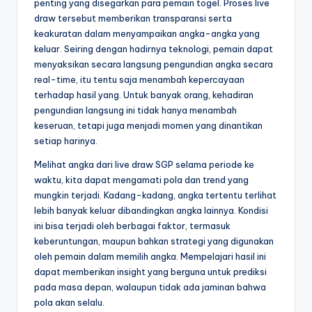
penting yang disegarkan para pemain togel. Proses live
draw tersebut memberikan transparansi serta
keakuratan dalam menyampaikan angka-angka yang
keluar. Seiring dengan hadirnya teknologi, pemain dapat
menyaksikan secara langsung pengundian angka secara
real-time, itu tentu saja menambah kepercayaan
terhadap hasil yang. Untuk banyak orang, kehadiran
pengundian langsung ini tidak hanya menambah
keseruan, tetapi juga menjadi momen yang dinantikan
setiap harinya.
Melihat angka dari live draw SGP selama periode ke
waktu, kita dapat mengamati pola dan trend yang
mungkin terjadi. Kadang-kadang, angka tertentu terlihat
lebih banyak keluar dibandingkan angka lainnya. Kondisi
ini bisa terjadi oleh berbagai faktor, termasuk
keberuntungan, maupun bahkan strategi yang digunakan
oleh pemain dalam memilih angka. Mempelajari hasil ini
dapat memberikan insight yang berguna untuk prediksi
pada masa depan, walaupun tidak ada jaminan bahwa
pola akan selalu.