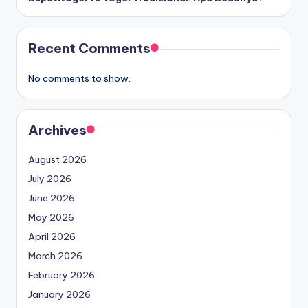
Recent Comments
No comments to show.
Archives
August 2026
July 2026
June 2026
May 2026
April 2026
March 2026
February 2026
January 2026