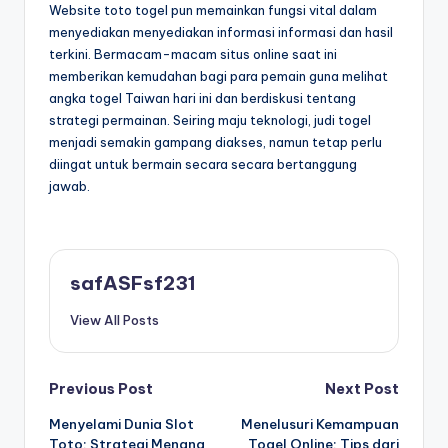
Website toto togel pun memainkan fungsi vital dalam
menyediakan menyediakan informasi informasi dan hasil
terkini. Bermacam-macam situs online saat ini
memberikan kemudahan bagi para pemain guna melihat
angka togel Taiwan hari ini dan berdiskusi tentang
strategi permainan. Seiring maju teknologi, judi togel
menjadi semakin gampang diakses, namun tetap perlu
diingat untuk bermain secara secara bertanggung
jawab.
safASFsf231
View All Posts
Post
Previous Post
Next Post
Menyelami Dunia Slot
Menelusuri Kemampuan
navigation
Toto: Strategi Menang
Togel Online: Tips dari