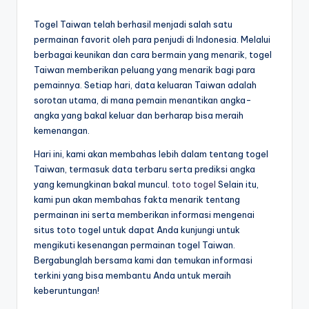
by
Togel Taiwan telah berhasil menjadi salah satu
permainan favorit oleh para penjudi di Indonesia. Melalui
berbagai keunikan dan cara bermain yang menarik, togel
Taiwan memberikan peluang yang menarik bagi para
pemainnya. Setiap hari, data keluaran Taiwan adalah
sorotan utama, di mana pemain menantikan angka-
angka yang bakal keluar dan berharap bisa meraih
kemenangan.
Hari ini, kami akan membahas lebih dalam tentang togel
Taiwan, termasuk data terbaru serta prediksi angka
yang kemungkinan bakal muncul.
toto togel
Selain itu,
kami pun akan membahas fakta menarik tentang
permainan ini serta memberikan informasi mengenai
situs toto togel untuk dapat Anda kunjungi untuk
mengikuti kesenangan permainan togel Taiwan.
Bergabunglah bersama kami dan temukan informasi
terkini yang bisa membantu Anda untuk meraih
keberuntungan!