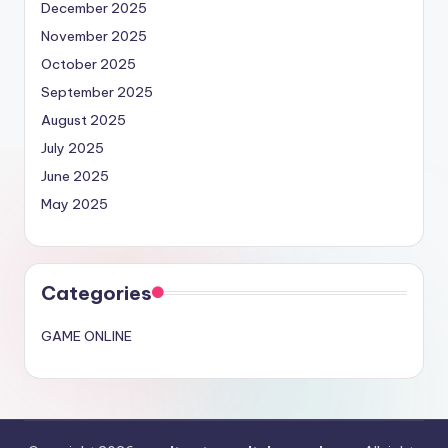
December 2025
November 2025
October 2025
September 2025
August 2025
July 2025
June 2025
May 2025
Categories
GAME ONLINE