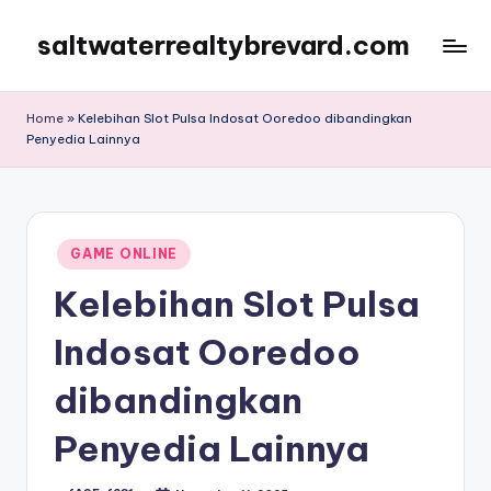
saltwaterrealtybrevard.com
Skip
to
content
Home
»
Kelebihan Slot Pulsa Indosat Ooredoo dibandingkan
Penyedia Lainnya
Posted
GAME ONLINE
in
Kelebihan Slot Pulsa
Indosat Ooredoo
dibandingkan
Penyedia Lainnya