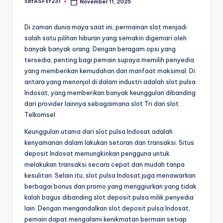
safASFsf231
November 11, 2025
Posted
by
Di zaman dunia maya saat ini, permainan slot menjadi
salah satu pilihan hiburan yang semakin digemari oleh
banyak banyak orang. Dengan beragam opsi yang
tersedia, penting bagi pemain supaya memilih penyedia
yang memberikan kemudahan dan manfaat maksimal. Di
antara yang menonjol di dalam industri adalah slot pulsa
Indosat, yang memberikan banyak keunggulan dibanding
dari provider lainnya sebagaimana slot Tri dan slot
Telkomsel.
Keunggulan utama dari slot pulsa Indosat adalah
kenyamanan dalam lakukan setoran dan transaksi. Situs
deposit Indosat memungkinkan pengguna untuk
melakukan transaksi secara cepat dan mudah tanpa
kesulitan. Selain itu, slot pulsa Indosat juga menawarkan
berbagai bonus dan promo yang menggiurkan yang tidak
kalah bagus dibanding slot deposit pulsa milik penyedia
lain. Dengan mengandalkan slot deposit pulsa Indosat,
pemain dapat mengalami kenikmatan bermain setiap