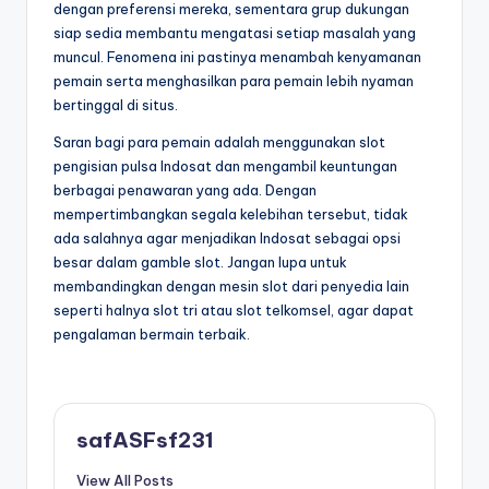
dengan preferensi mereka, sementara grup dukungan
siap sedia membantu mengatasi setiap masalah yang
muncul. Fenomena ini pastinya menambah kenyamanan
pemain serta menghasilkan para pemain lebih nyaman
bertinggal di situs.
Saran bagi para pemain adalah menggunakan slot
pengisian pulsa Indosat dan mengambil keuntungan
berbagai penawaran yang ada. Dengan
mempertimbangkan segala kelebihan tersebut, tidak
ada salahnya agar menjadikan Indosat sebagai opsi
besar dalam gamble slot. Jangan lupa untuk
membandingkan dengan mesin slot dari penyedia lain
seperti halnya slot tri atau slot telkomsel, agar dapat
pengalaman bermain terbaik.
safASFsf231
View All Posts