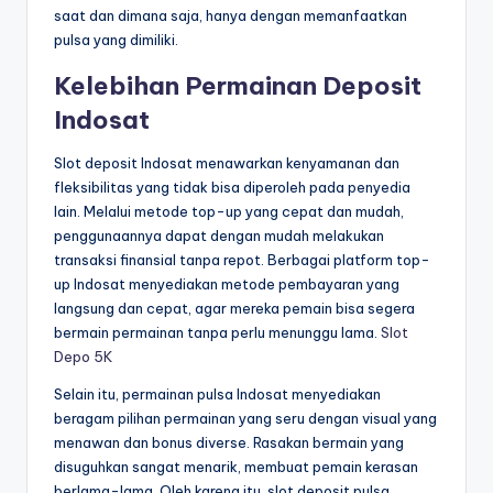
saat dan dimana saja, hanya dengan memanfaatkan
pulsa yang dimiliki.
Kelebihan Permainan Deposit
Indosat
Slot deposit Indosat menawarkan kenyamanan dan
fleksibilitas yang tidak bisa diperoleh pada penyedia
lain. Melalui metode top-up yang cepat dan mudah,
penggunaannya dapat dengan mudah melakukan
transaksi finansial tanpa repot. Berbagai platform top-
up Indosat menyediakan metode pembayaran yang
langsung dan cepat, agar mereka pemain bisa segera
bermain permainan tanpa perlu menunggu lama.
Slot
Depo 5K
Selain itu, permainan pulsa Indosat menyediakan
beragam pilihan permainan yang seru dengan visual yang
menawan dan bonus diverse. Rasakan bermain yang
disuguhkan sangat menarik, membuat pemain kerasan
berlama-lama. Oleh karena itu, slot deposit pulsa