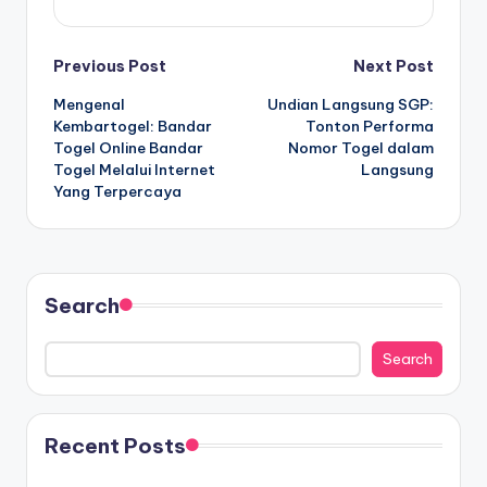
Post
Previous Post
Next Post
Mengenal
Undian Langsung SGP:
navigation
Kembartogel: Bandar
Tonton Performa
Togel Online Bandar
Nomor Togel dalam
Togel Melalui Internet
Langsung
Yang Terpercaya
Search
Search
Recent Posts