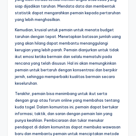
siap dijadikan taruhan. Mendata data dan membentuk
statistik dapat mengarahkan pemain kepada pertaruhan
yang lebih menghasilkan.
Kemudian, krusial untuk pemain untuk menata budget
taruhan dengan tepat. Menetapkan batasan jumlah uang
yang akan hilang dapat membantu menanggulangi
kerugian yang lebih parah. Pemain dianjurkan untuk tidak
ikut emosi ketika bermain dan selalu mematuhi pada
rencana yang telah disusun. Hal ini akan memungkinkan
pemain untuk bertaruh dengan konsentrasi dan berpikir
jernih, sehingga memperbaiki kualitas bermain secara
keseluruhan.
Terakhir, pemain bisa menimbang untuk ikut serta
dengan grup atau forum online yang membahas tentang
kuda togel. Dalam komunitas ini, pemain dapat bertukar
informasi, taktik, dan saran dengan pemain lain yang
punya keahlian. Pembicaraan dan tukar menukar
pendapat di dalam komunitas dapat membuka wawasan
baru dan membantu pemain untuk menciptakan metode