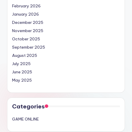
February 2026
January 2026
December 2025
November 2025
October 2025
September 2025
August 2025
July 2025
June 2025
May 2025
Categories
GAME ONLINE