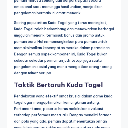
pemain merasa senang dan berpartisipasi secara
emosional saat menunggu hasil undian, menjadikan
pengalaman bermain ini amat menarik.
Seiring popularitas Kuda Togel yang terus meningkat,
Kuda Togel telah berkembang dan menawarkan berbagai
unggulan menarik, termasuk bonus dan promo untuk
pemain baru. Hal ini memungkinkan para pemain untuk
memaksimalkan kesempatan mereka dalam permainan.
Dengan semua aspek komponen ini, Kuda Togel bukan
sekadar sekadar permainan judi, tetapi juga suatu
pengalaman sosial yang mana mengaitkan orang-orang
dengan minat serupa.
Taktik Bertaruh Kuda Togel
Pendekatan yang efektif amat krusial dalam game kuda
togel agar mengoptimalkan kemungkinan untung.
Pertama-tama, peserta harus melakukan evaluasi
terhadap performas masa lalu. Dengan meneliti format
dan pola yang ada, pemain dapat menentukan pilihan
yang lebih cerdas ketika memilih angka atau kuda yang