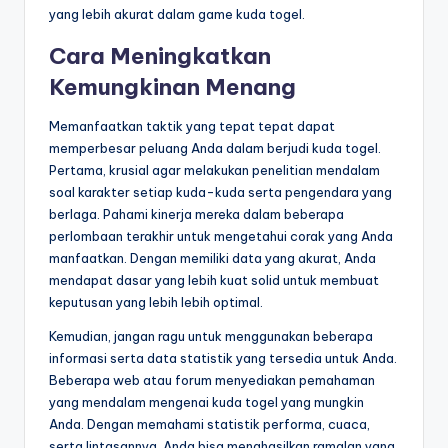
yang lebih akurat dalam game kuda togel.
Cara Meningkatkan
Kemungkinan Menang
Memanfaatkan taktik yang tepat tepat dapat
memperbesar peluang Anda dalam berjudi kuda togel.
Pertama, krusial agar melakukan penelitian mendalam
soal karakter setiap kuda-kuda serta pengendara yang
berlaga. Pahami kinerja mereka dalam beberapa
perlombaan terakhir untuk mengetahui corak yang Anda
manfaatkan. Dengan memiliki data yang akurat, Anda
mendapat dasar yang lebih kuat solid untuk membuat
keputusan yang lebih lebih optimal.
Kemudian, jangan ragu untuk menggunakan beberapa
informasi serta data statistik yang tersedia untuk Anda.
Beberapa web atau forum menyediakan pemahaman
yang mendalam mengenai kuda togel yang mungkin
Anda. Dengan memahami statistik performa, cuaca,
serta lintasannya, Anda bisa menghasilkan ramalan yang