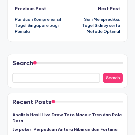
Post
Previous Post
Next Post
Panduan Komprehensif
Seni Memprediksi:
navigation
Togel Singapore bagi
Togel Sidney serta
Pemula
Metode Optimal
Search
Search
Recent Posts
Analisis Hasil Live Draw Toto Macau: Tren dan Pola
Data
Jw poker: Perpaduan Antara Hiburan dan Fortuna