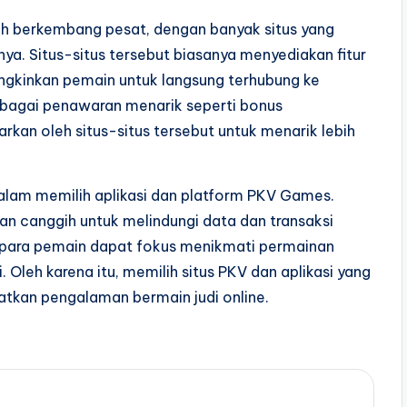
h berkembang pesat, dengan banyak situs yang
a. Situs-situs tersebut biasanya menyediakan fitur
gkinkan pemain untuk langsung terhubung ke
erbagai penawaran menarik seperti bonus
arkan oleh situs-situs tersebut untuk menarik lebih
alam memilih aplikasi dan platform PKV Games.
n canggih untuk melindungi data dan transaksi
 para pemain dapat fokus menikmati permainan
. Oleh karena itu, memilih situs PKV dan aplikasi yang
atkan pengalaman bermain judi online.