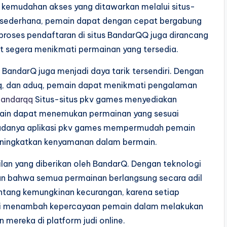
 kemudahan akses yang ditawarkan melalui situs-
ng sederhana, pemain dapat dengan cepat bergabung
 proses pendaftaran di situs BandarQQ juga dirancang
at segera menikmati permainan yang tersedia.
andarQ juga menjadi daya tarik tersendiri. Dengan
oqq, dan aduq, pemain dapat menikmati pengalaman
bandarqq
Situs-situs pkv games menyediakan
emain dapat menemukan permainan yang sesuai
u, adanya aplikasi pkv games mempermudah pemain
meningkatkan kenyamanan dalam bermain.
lan yang diberikan oleh BandarQ. Dengan teknologi
an bahwa semua permainan berlangsung secara adil
entang kemungkinan kecurangan, karena setiap
 Ini menambah kepercayaan pemain dalam melakukan
mereka di platform judi online.