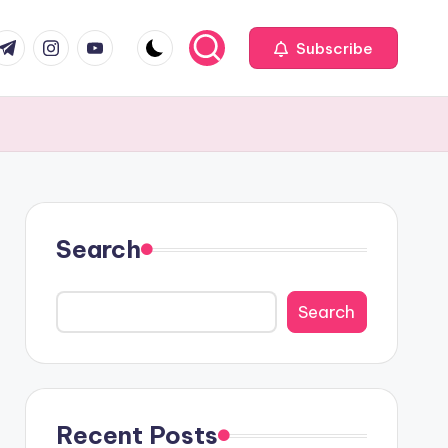
com
r.com
.me
instagram.com
youtube.com
Subscribe
Search
Search
Recent Posts