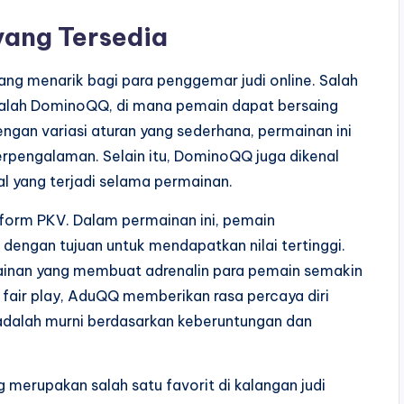
ang Tersedia
g menarik bagi para penggemar judi online. Salah
dalah DominoQQ, di mana pemain dapat bersaing
ngan variasi aturan yang sederhana, permainan ini
pengalaman. Selain itu, DominoQQ juga dikenal
al yang terjadi selama permainan.
tform PKV. Dalam permainan ini, pemain
ngan tujuan untuk mendapatkan nilai tertinggi.
ainan yang membuat adrenalin para pemain semakin
fair play, AduQQ memberikan rasa percaya diri
adalah murni berdasarkan keberuntungan dan
 merupakan salah satu favorit di kalangan judi