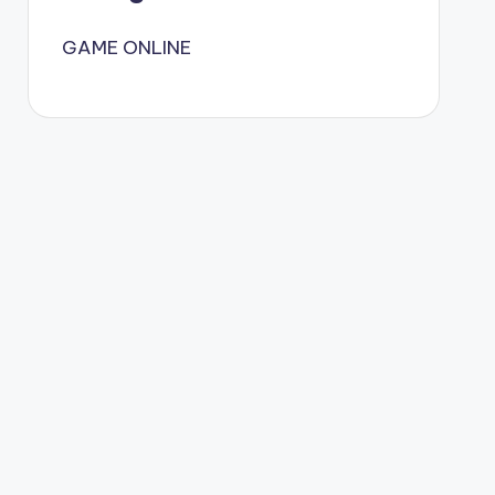
GAME ONLINE