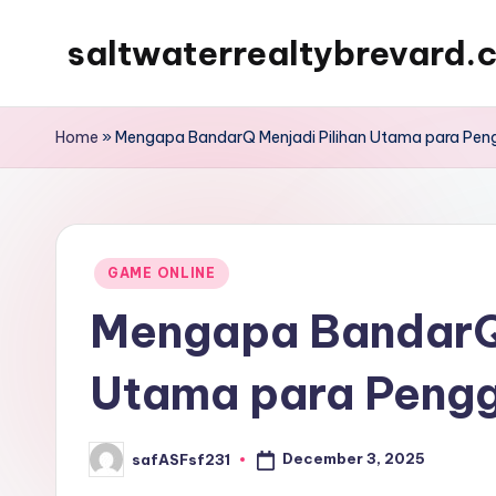
saltwaterrealtybrevard.
Skip
to
content
Home
»
Mengapa BandarQ Menjadi Pilihan Utama para Peng
Posted
GAME ONLINE
in
Mengapa BandarQ 
Utama para Pengg
December 3, 2025
safASFsf231
Posted
by