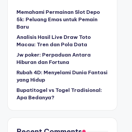
Memahami Permainan Slot Depo
5k: Peluang Emas untuk Pemain
Baru
Analisis Hasil Live Draw Toto
Macau: Tren dan Pola Data
Jw poker: Perpaduan Antara
Hiburan dan Fortuna
Rubah 4D: Menyelami Dunia Fantasi
yang Hidup
Bupatitogel vs Togel Tradisional:
Apa Bedanya?
Recent Comments