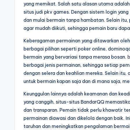
yang memikat. Salah satu alasan utama adalah
situs judi pkv games. Dengan sistem login ya
dan mulai bermain tanpa hambatan. Selain itu,
agar mudah diikuti, sehingga pemain baru dap
Keberagaman permainan yang ditawarkan oleh B
berbagai pilihan seperti poker online, domin
bermain yang bervariasi tanpa merasa bosan.
berbagai jenis permainan, sehingga setiap p
dengan selera dan keahlian mereka. Selain it
untuk bermain kapan saja dan di mana saja, 
Keunggulan lainnya adalah keamanan dan keadi
yang canggih, situs-situs BandarQQ memastik
dan transparan. Pemain tidak perlu khawatir t
permainan diawasi dan dikelola dengan baik.
taruhan dan meningkatkan pengalaman bermain 