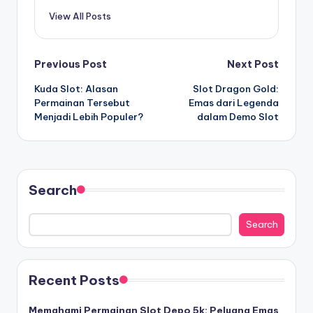
View All Posts
Post
Previous Post
Next Post
Kuda Slot: Alasan
Slot Dragon Gold:
navigation
Permainan Tersebut
Emas dari Legenda
Menjadi Lebih Populer?
dalam Demo Slot
Search
Search
Recent Posts
Memahami Permainan Slot Depo 5k: Peluang Emas