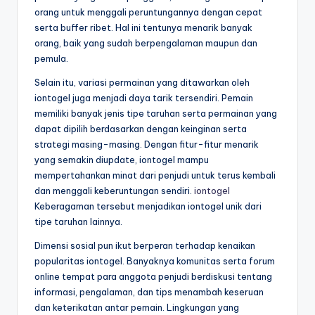
orang untuk menggali peruntungannya dengan cepat
serta buffer ribet. Hal ini tentunya menarik banyak
orang, baik yang sudah berpengalaman maupun dan
pemula.
Selain itu, variasi permainan yang ditawarkan oleh
iontogel juga menjadi daya tarik tersendiri. Pemain
memiliki banyak jenis tipe taruhan serta permainan yang
dapat dipilih berdasarkan dengan keinginan serta
strategi masing-masing. Dengan fitur-fitur menarik
yang semakin diupdate, iontogel mampu
mempertahankan minat dari penjudi untuk terus kembali
dan menggali keberuntungan sendiri.
iontogel
Keberagaman tersebut menjadikan iontogel unik dari
tipe taruhan lainnya.
Dimensi sosial pun ikut berperan terhadap kenaikan
popularitas iontogel. Banyaknya komunitas serta forum
online tempat para anggota penjudi berdiskusi tentang
informasi, pengalaman, dan tips menambah keseruan
dan keterikatan antar pemain. Lingkungan yang