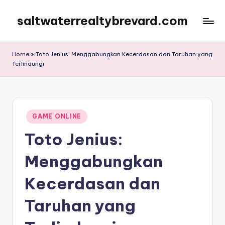
saltwaterrealtybrevard.com
Skip
to
content
Home
»
Toto Jenius: Menggabungkan Kecerdasan dan Taruhan yang
Terlindungi
Posted
GAME ONLINE
in
Toto Jenius:
Menggabungkan
Kecerdasan dan
Taruhan yang