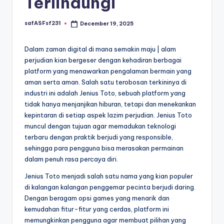
Terlindungi
safASFsf231
December 19, 2025
Posted
by
Dalam zaman digital di mana semakin maju | alam
perjudian kian bergeser dengan kehadiran berbagai
platform yang menawarkan pengalaman bermain yang
aman serta aman. Salah satu terobosan terkininya di
industri ini adalah Jenius Toto, sebuah platform yang
tidak hanya menjanjikan hiburan, tetapi dan menekankan
kepintaran di setiap aspek lazim perjudian. Jenius Toto
muncul dengan tujuan agar memadukan teknologi
terbaru dengan praktik berjudi yang responsible,
sehingga para pengguna bisa merasakan permainan
dalam penuh rasa percaya diri.
Jenius Toto menjadi salah satu nama yang kian populer
di kalangan kalangan penggemar pecinta berjudi daring.
Dengan beragam opsi games yang menarik dan
kemudahan fitur-fitur yang cerdas, platform ini
memungkinkan pengguna agar membuat pilihan yang