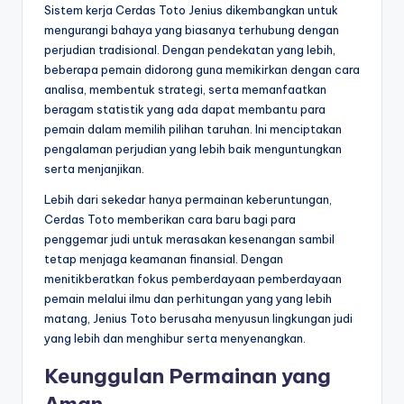
Sistem kerja Cerdas Toto Jenius dikembangkan untuk
mengurangi bahaya yang biasanya terhubung dengan
perjudian tradisional. Dengan pendekatan yang lebih,
beberapa pemain didorong guna memikirkan dengan cara
analisa, membentuk strategi, serta memanfaatkan
beragam statistik yang ada dapat membantu para
pemain dalam memilih pilihan taruhan. Ini menciptakan
pengalaman perjudian yang lebih baik menguntungkan
serta menjanjikan.
Lebih dari sekedar hanya permainan keberuntungan,
Cerdas Toto memberikan cara baru bagi para
penggemar judi untuk merasakan kesenangan sambil
tetap menjaga keamanan finansial. Dengan
menitikberatkan fokus pemberdayaan pemberdayaan
pemain melalui ilmu dan perhitungan yang yang lebih
matang, Jenius Toto berusaha menyusun lingkungan judi
yang lebih dan menghibur serta menyenangkan.
Keunggulan Permainan yang