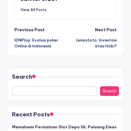
View All Posts
Post
Previous Post
Next Post
IDNPlay: Evolusi poker
Jeniustoto: Investasi
navigation
Online di Indonesia
atau Hobi?
Search
Search
Recent Posts
Memahami Permainan Slot Depo 5k: Peluang Emas