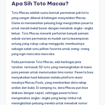
Apa Sih Toto Macau?
Toto Macau adalah suatu bentuk permainan judi lotto
yang sangat dikenal di kalangan masyarakat Macau.
Game ini menawarkan peluang bagi mengizinkan peserta
untuk meraih bekal besar dengan menebak angka-angka
keluar. Toto Macau menarik perhatian banyak pemain
sebab sistem permainan ini mudah serta kesempatan
untung yang cukup cukup menggoda, membuatnya
sebagai salah satu pilihan favorite untuk orang-orang
yang ingin mencoba mencoba.
Pada permainan Toto Macau, ada berbagai jenis
taruhan, termasuk 5D toto yang memungkinkan di mana
para pemain untuk memutuskan lima nomor. Peserta bisa
menyaksikan hasil keluaran melalui platform resmi
misalnya Macau Pools, yang memberikan data rekap
undian dari buka. Di samping itu, data Macau pun bisa
diakses dengan cepat, sehingga peserta bisa
menganalisis angka-angka yang kerap timbul tuk
meningkatkan peluang mereka untuk menebak nomor