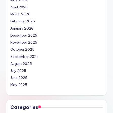
May 2026
April 2026
March 2026
February 2026
January 2026
December 2025
November 2025
October 2025
September 2025
August 2025
July 2025
June 2025
May 2025
Categories