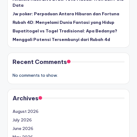
Data
Jw poker: Perpaduan Antara Hiburan dan Fortuna
Rubah 4D: Menyelami Dunia Fantasi yang Hidup
Bupatitogel vs Togel Tradisional: Apa Bedanya?
Menggali Potensi Tersembunyi dari Rubah 4d
Recent Comments
No comments to show.
Archives
August 2026
July 2026
June 2026