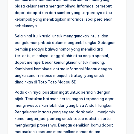
biasa keluar serta mengambilnya. Informasi tersebut
dapat didapatkan dari sumber yang terpercaya atau
kelompok yang membagikan informasi soal perolehan
sebelumnya.
Selain hal itu, krusial untuk menggunakan intuisi dan
pengalaman pribadi dalam mengambil angka. Sebagian
pemain percaya bahwa nomor yang memiliki arti
tertentu, misalnya tanggal lahir atau angka spesial,
dapat memperbesar kemungkinan untuk menang.
Kombinasi kombinasi antara informasi Macau dengan
angka sendiri ini bisa menjadi strategi yang untuk
dimainkan di Toto Toto Macau 5D.
Pada akhirnya, pastikan ingat untuk bermain dengan
bijak. Tentukan batasan serta jangan terpancing agar
menginvestasikan lebih dari yang bisa Anda hilangkan.
Pengeluaran Macau yang segera tidak selalu menjamin
kemenangan, jadi penting untuk tetap realistis serta
menghargai prosesnya. Dengan demikian, kamu dapat
merasakan keseruan meramalkan nomor dalam