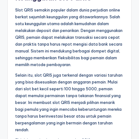
Slot QRIS semakin populer dalam dunia perjudian online
berkat sejumlah keunggulan yang ditawarkannya. Salah
satu keunggulan utama adalah kemudahan dalam
melakukan deposit dan penarikan. Dengan menggunakan
QRIS, pemain dapat melakukan transaksi secara cepat
dan praktis tanpa harus repot mengisi data bank secara
manual. Sistem ini mendukung berbagai dompet digital,
sehingga memberikan fleksibilitas bagi pemain dalam
memilih metode pembayaran.
Selain itu, slot QRIS juga terkenal dengan variasi taruhan
yang bisa disesuaikan dengan anggaran pemain. Mulai
dari slot bet kecil seperti 100 hingga 5000, pemain
dapat memulai permainan tanpa tekanan finansial yang
besar. Ini membuat slot QRIS menjadi pilihan menarik
bagi pemula yang ingin mencoba keberuntungan mereka
tanpa harus berinvestasi besar atau untuk pemain
berpengalaman yang ingin bermain dengan taruhan
rendah.