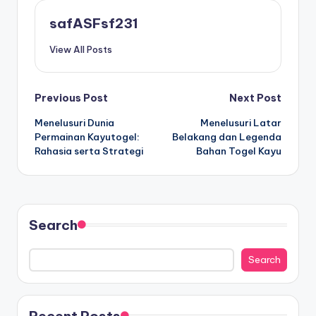
safASFsf231
View All Posts
Post
Previous Post
Next Post
Menelusuri Dunia
Menelusuri Latar
navigation
Permainan Kayutogel:
Belakang dan Legenda
Rahasia serta Strategi
Bahan Togel Kayu
Search
Search