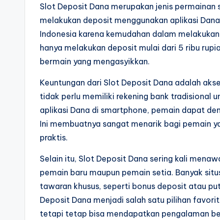
Slot Deposit Dana merupakan jenis permainan 
melakukan deposit menggunakan aplikasi Dana.
Indonesia karena kemudahan dalam melakukan 
hanya melakukan deposit mulai dari 5 ribu ru
bermain yang mengasyikkan.
Keuntungan dari Slot Deposit Dana adalah aksesi
tidak perlu memiliki rekening bank tradisional
aplikasi Dana di smartphone, pemain dapat de
Ini membuatnya sangat menarik bagi pemain y
praktis.
Selain itu, Slot Deposit Dana sering kali men
pemain baru maupun pemain setia. Banyak sit
tawaran khusus, seperti bonus deposit atau put
Deposit Dana menjadi salah satu pilihan favorit
tetapi tetap bisa mendapatkan pengalaman b