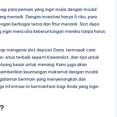
bagi para pemain yang ingin mulai dengan modal
ang menarik. Dengan investasi hanya 5 ribu, para
ngan berbagai tema dan fitur menarik. Slot depo
g ingin mencoba keberuntungan mereka tanpa harus
gkap mengenai slot deposit Dana, termasuk cara
s-situs terbaik seperti Kawanslot, dan tips untuk
luang besar untuk menang. Kami juga akan
 memberikan keuntungan maksimal dengan modal
ngalaman bermain yang menyenangkan dan
informasi ini bermanfaat bagi Anda yang ingin
a?