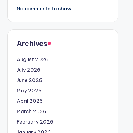
No comments to show.
Archives
August 2026
July 2026
June 2026
May 2026
April 2026
March 2026
February 2026
January 2026