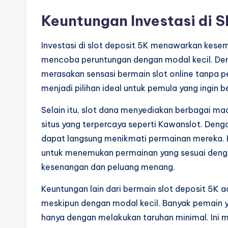
Keuntungan Investasi di S
Investasi di slot deposit 5K menawarkan kese
mencoba peruntungan dengan modal kecil. De
merasakan sensasi bermain slot online tanpa 
menjadi pilihan ideal untuk pemula yang ingi
Selain itu, slot dana menyediakan berbagai ma
situs yang terpercaya seperti Kawanslot. Deng
dapat langsung menikmati permainan mereka. 
untuk menemukan permainan yang sesuai denga
kesenangan dan peluang menang.
Keuntungan lain dari bermain slot deposit 5K
meskipun dengan modal kecil. Banyak pemain y
hanya dengan melakukan taruhan minimal. Ini m