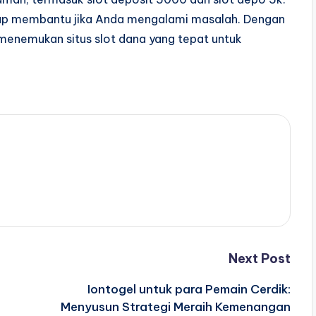
iap membantu jika Anda mengalami masalah. Dengan
menemukan situs slot dana yang tepat untuk
Next Post
Iontogel untuk para Pemain Cerdik:
Menyusun Strategi Meraih Kemenangan