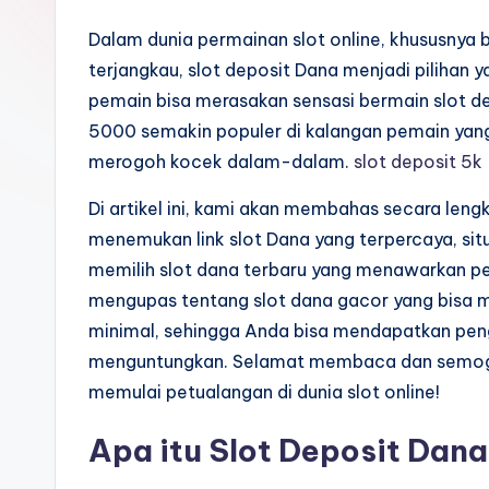
Dalam dunia permainan slot online, khususnya 
terjangkau, slot deposit Dana menjadi pilihan y
pemain bisa merasakan sensasi bermain slot de
5000 semakin populer di kalangan pemain yan
merogoh kocek dalam-dalam.
slot deposit 5k
Di artikel ini, kami akan membahas secara len
menemukan link slot Dana yang terpercaya, situ
memilih slot dana terbaru yang menawarkan pe
mengupas tentang slot dana gacor yang bisa
minimal, sehingga Anda bisa mendapatkan pe
menguntungkan. Selamat membaca dan semoga 
memulai petualangan di dunia slot online!
Apa itu Slot Deposit Dan