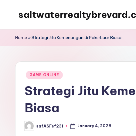
saltwaterrealtybrevard.
Skip
to
content
Home
»
Strategi Jitu Kemenangan di PokerLuar Biasa
Posted
GAME ONLINE
in
Strategi Jitu Kem
Biasa
January 4, 2026
safASFsf231
Posted
by