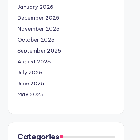
January 2026
December 2025
November 2025
October 2025
September 2025
August 2025
July 2025
June 2025
May 2025
Categories