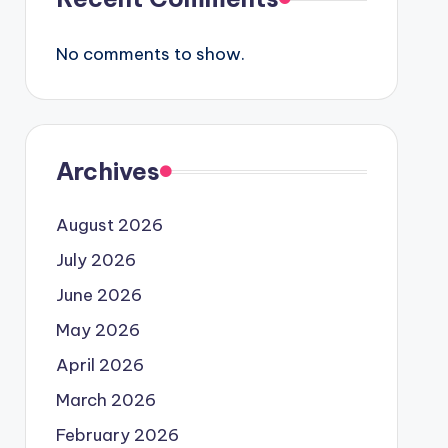
No comments to show.
Archives
August 2026
July 2026
June 2026
May 2026
April 2026
March 2026
February 2026