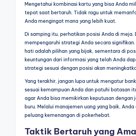
Mengetahui kombinasi kartu yang bisa Anda mil
tepat saat bertaruh. Tidak ragu untuk meman
Anda mengingat mana yang lebih kuat.
Di samping itu, perhatikan posisi Anda di meja.
mempengaruhi strategi Anda secara signifikan. 
hati adalah pilihan yang bijak, sementara di po
keuntungan dari informasi yang telah Anda da
strategi sesuai dengan posisi akan meningka
Yang terakhir, jangan lupa untuk mengatur ban
sesuai kemampuan Anda dan patuhi batasan itu
agar Anda bisa memikirkan keputusan dengan j
buru. Melalui manajemen uang yang baik, Anda
peluang kemenangan di pokerhebat.
Taktik Bertaruh yang Am