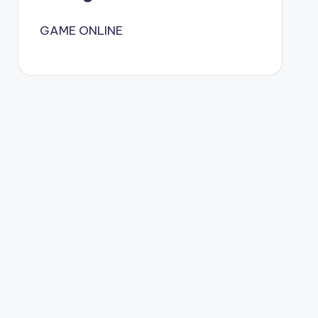
GAME ONLINE