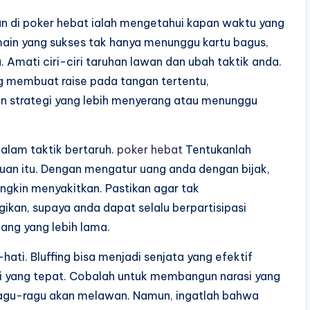
n di poker hebat ialah mengetahui kapan waktu yang
main yang sukses tak hanya menunggu kartu bagus,
 Amati ciri-ciri taruhan lawan dan ubah taktik anda.
g membuat raise pada tangan tertentu,
 strategi yang lebih menyerang atau menunggu
dalam taktik bertaruh.
poker hebat
Tentukanlah
tuan itu. Dengan mengatur uang anda dengan bijak,
ungkin menyakitkan. Pastikan agar tak
ikan, supaya anda dapat selalu berpartisipasi
ang yang lebih lama.
hati. Bluffing bisa menjadi senjata yang efektif
si yang tepat. Cobalah untuk membangun narasi yang
ragu-ragu akan melawan. Namun, ingatlah bahwa