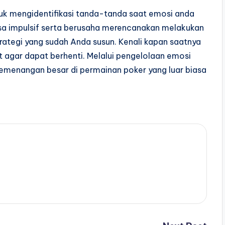
ntuk mengidentifikasi tanda-tanda saat emosi anda
sa impulsif serta berusaha merencanakan melakukan
trategi yang sudah Anda susun. Kenali kapan saatnya
 agar dapat berhenti. Melalui pengelolaan emosi
emenangan besar di permainan poker yang luar biasa