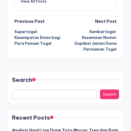
View All Posts
Post
Previous Post
Next Post
Supertogel:
Kembartogel:
navigation
Kesempatan Emas bagi
Kesamaan Nomor
Para Pemain Togel
Duplikat dalam Dunia
Permainan Togel
Search
Search
Recent Posts
Analisis Hasil Live Draw Toto Macau: Tren dan Pola