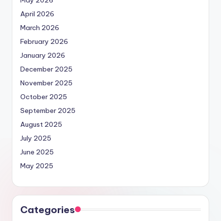
May 2026
April 2026
March 2026
February 2026
January 2026
December 2025
November 2025
October 2025
September 2025
August 2025
July 2025
June 2025
May 2025
Categories