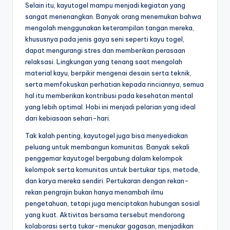
Selain itu, kayutogel mampu menjadi kegiatan yang
sangat menenangkan. Banyak orang menemukan bahwa
mengolah menggunakan keterampilan tangan mereka,
khususnya pada jenis gaya seni seperti kayu togel,
dapat mengurangi stres dan memberikan perasaan
relaksasi. Lingkungan yang tenang saat mengolah
material kayu, berpikir mengenai desain serta teknik,
serta memfokuskan perhatian kepada rinciannya, semua
hal itu memberikan kontribusi pada kesehatan mental
yang lebih optimal. Hobi ini menjadi pelarian yang ideal
dari kebiasaan sehari-hari.
Tak kalah penting, kayutogel juga bisa menyediakan
peluang untuk membangun komunitas. Banyak sekali
penggemar kayutogel bergabung dalam kelompok
kelompok serta komunitas untuk bertukar tips, metode,
dan karya mereka sendiri. Pertukaran dengan rekan-
rekan pengrajin bukan hanya menambah ilmu
pengetahuan, tetapi juga menciptakan hubungan sosial
yang kuat. Aktivitas bersama tersebut mendorong
kolaborasi serta tukar-menukar gagasan, menjadikan