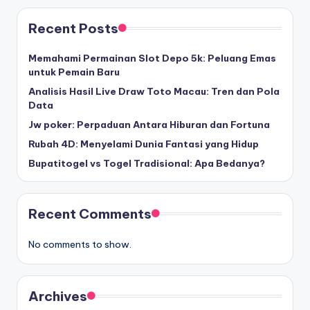
Recent Posts
Memahami Permainan Slot Depo 5k: Peluang Emas
untuk Pemain Baru
Analisis Hasil Live Draw Toto Macau: Tren dan Pola
Data
Jw poker: Perpaduan Antara Hiburan dan Fortuna
Rubah 4D: Menyelami Dunia Fantasi yang Hidup
Bupatitogel vs Togel Tradisional: Apa Bedanya?
Recent Comments
No comments to show.
Archives