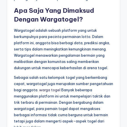
Apa Saja Yang Dimaksud
Dengan Wargatogel?
Wargatogel adalah sebuah platform yang untuk
berkumpulnya para pecinta permainan lotto. Dalam
platform ini, anggota bisa berbagi data, prediksi angka,
serta tips dalam meningkatkan kemungkinan menang.
Wargatogel menawarkan pengalaman bermain yang
melibatkan dengan komunitas saling memberikan
dukungan untuk mencapai keberhasilan di arena togel.
Sebagai salah satu kelompok togel yang berkembang
cepat, wargatogel juga merupakan sumber pengetahuan
bagi anggota.
warga togel
Banyak beberapa
menggunakan platform ini untuk mempelajari taktik dan
trik terbaru di permainan. Dengan bergabung dalam
wargatogel, para pemain togel dapat mengakses
berbagai informasi tidak cuma berguna untuk bermain
tetapi juga dalam mengerti aspek-aspek togel dari