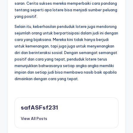
saran. Cerita sukses mereka memperbaiki cara pandang
tentang seperti apa lotere bisa menjadi sumber peluang
yang positif.
Selain itu, keberhasilan penduduk lotere juga mendorong
sejumlah orang untuk berpartisipasi dalam judi ini dengan
cara yang bijaksana. Mereka kini tidak hanya berjudi
untuk kemenangan, tapi juga juga untuk menyenangkan
diri dan berinteraksi sosial. Dengan semangat semangat
positif dan cara yang tepat, penduduk lotere terus
menunjukkan bahwasanya setiap angka angka memiliki
impian dan setiap judi bisa membawa nasib baik apabila
dimainkan dengan cara yang tepat.
safASFsf231
View All Posts