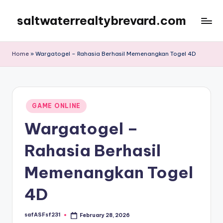
saltwaterrealtybrevard.com
Skip
to
content
Home
»
Wargatogel – Rahasia Berhasil Memenangkan Togel 4D
Posted
GAME ONLINE
in
Wargatogel –
Rahasia Berhasil
Memenangkan Togel
4D
safASFsf231
February 28, 2026
Posted