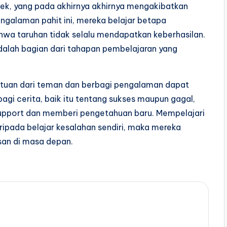
dek, yang pada akhirnya akhirnya mengakibatkan
engalaman pahit ini, mereka belajar betapa
hwa taruhan tidak selalu mendapatkan keberhasilan.
alah bagian dari tahapan pembelajaran yang
uan dari teman dan berbagi pengalaman dapat
gi cerita, baik itu tentang sukses maupun gagal,
upport dan memberi pengetahuan baru. Mempelajari
daripada belajar kesalahan sendiri, maka mereka
an di masa depan.