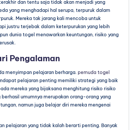
 terakhir dan tentu saja tidak akan menjadi yang
beda yang menghadapi hal serupa, terpuruk dalam
puruk. Mereka tak jarang kali mencoba untuk
pi justru terjebak dalam keterpurukan yang lebih
skipun dunia togel menawarkan keuntungan, risiko yang
erusak.
ari Pengalaman
muda menyimpan pelajaran berharga.
pemuda togel
ndapat pelajaran penting memiliki strategi yang baik
pada mereka yang bijaksana menghitung risiko risiko
g berhasil umumnya merupakan orang-orang yang
tungan, namun juga belajar diri mereka mengenai
 pelajaran yang tidak kalah berarti penting. Banyak