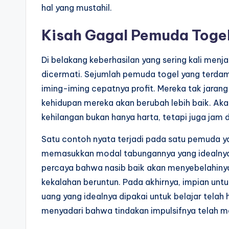
hal yang mustahil.
Kisah Gagal Pemuda Toge
Di belakang keberhasilan yang sering kali menja
dicermati. Sejumlah pemuda togel yang terdamp
iming-iming cepatnya profit. Mereka tak jara
kehidupan mereka akan berubah lebih baik. Akan
kehilangan bukan hanya harta, tetapi juga jam d
Satu contoh nyata terjadi pada satu pemuda ya
memasukkan modal tabungannya yang idealnya 
percaya bahwa nasib baik akan menyebelahiny
kekalahan beruntun. Pada akhirnya, impian unt
uang yang idealnya dipakai untuk belajar telah 
menyadari bahwa tindakan impulsifnya telah 