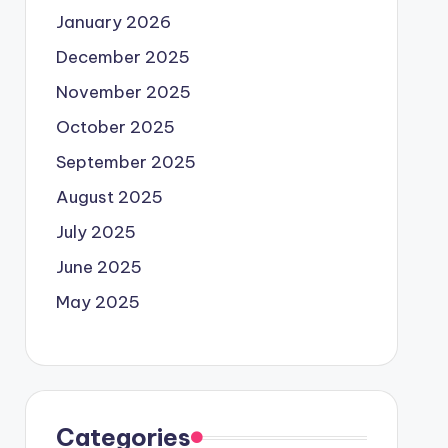
January 2026
December 2025
November 2025
October 2025
September 2025
August 2025
July 2025
June 2025
May 2025
Categories