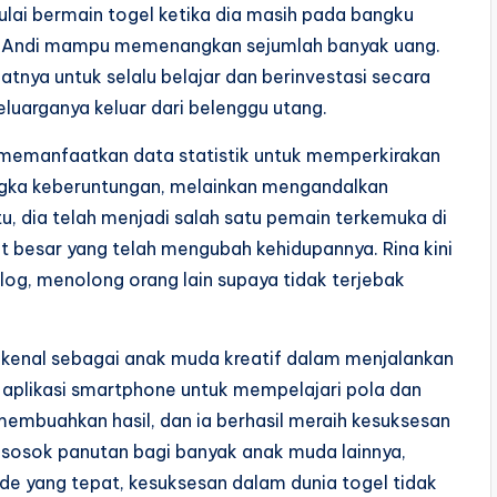
ai bermain togel ketika dia masih pada bangku
pat, Andi mampu memenangkan sejumlah banyak uang.
ya untuk selalu belajar dan berinvestasi secara
luarganya keluar dari belenggu utang.
as memanfaatkan data statistik untuk memperkirakan
angka keberuntungan, melainkan mengandalkan
, dia telah menjadi salah satu pemain terkemuka di
besar yang telah mengubah kehidupannya. Rina kini
og, menolong orang lain supaya tidak terjebak
 dikenal sebagai anak muda kreatif dalam menjalankan
 aplikasi smartphone untuk mempelajari pola dan
embuahkan hasil, dan ia berhasil meraih kesuksesan
di sosok panutan bagi banyak anak muda lainnya,
e yang tepat, kesuksesan dalam dunia togel tidak