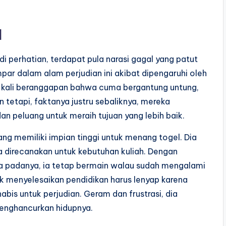
l
di perhatian, terdapat pula narasi gagal yang patut
ar dalam alam perjudian ini akibat dipengaruhi oleh
ng kali beranggapan bahwa cuma bergantung untung,
 tetapi, faktanya justru sebaliknya, mereka
an peluang untuk meraih tujuan yang lebih baik.
ng memiliki impian tinggi untuk menang togel. Dia
direcanakan untuk kebutuhan kuliah. Dengan
a padanya, ia tetap bermain walau sudah mengalami
uk menyelesaikan pendidikan harus lenyap karena
habis untuk perjudian. Geram dan frustrasi, dia
menghancurkan hidupnya.