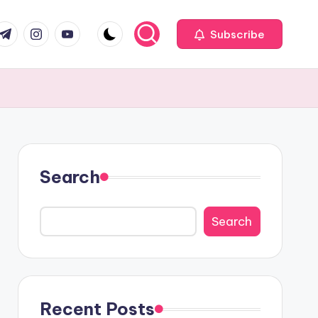
com
r.com
.me
instagram.com
youtube.com
Subscribe
Search
Search
Recent Posts