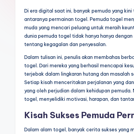
Di era digital saat ini, banyak pemuda yang kini
antaranya permainan togel. Pemuda togel menja
muda yang mencari peluang untuk meraih keuntu
dunia pemuda togel tidak hanya hanya dengan ki
tentang kegagalan dan penyesalan.
Dalam tulisan ini, penulis akan membahas ber
togel. Dari mereka yang berhasil mencapai kesu
terjebak dalam lingkaran hutang dan masalah s
Setiap kisah menceritakan perjalanan yang d
yang oleh perjudian dalam kehidupan pemuda. Ma
togel, menyelidiki motivasi, harapan, dan tant
Kisah Sukses Pemuda Per
Dalam alam togel, banyak cerita sukses yang m