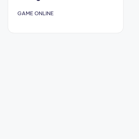
GAME ONLINE