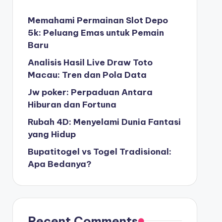
Memahami Permainan Slot Depo
5k: Peluang Emas untuk Pemain
Baru
Analisis Hasil Live Draw Toto
Macau: Tren dan Pola Data
Jw poker: Perpaduan Antara
Hiburan dan Fortuna
Rubah 4D: Menyelami Dunia Fantasi
yang Hidup
Bupatitogel vs Togel Tradisional:
Apa Bedanya?
Recent Comments