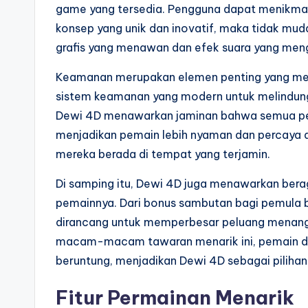
game yang tersedia. Pengguna dapat menikma
konsep yang unik dan inovatif, maka tidak mud
grafis yang menawan dan efek suara yang men
Keamanan merupakan elemen penting yang menj
sistem keamanan yang modern untuk melindungi
Dewi 4D menawarkan jaminan bahwa semua perma
menjadikan pemain lebih nyaman dan percaya d
mereka berada di tempat yang terjamin.
Di samping itu, Dewi 4D juga menawarkan ber
pemainnya. Dari bonus sambutan bagi pemula b
dirancang untuk memperbesar peluang menang
macam-macam tawaran menarik ini, pemain d
beruntung, menjadikan Dewi 4D sebagai pilihan
Fitur Permainan Menarik