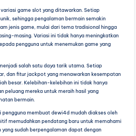
 variasi game slot yang ditawarkan. Setiap
g unik, sehingga pengalaman bermain semakin
m jenis game, mulai dari tema tradisional hingga
sing-masing. Variasi ini tidak hanya meningkatkan
 kepada pengguna untuk menemukan game yang
menjadi salah satu daya tarik utama. Setiap
iar, dan fitur jackpot yang menawarkan kesempatan
h besar. Kelebihan-kelebihan ini tidak hanya
n peluang mereka untuk meraih hasil yang
matan bermain.
bagi pengguna membuat dewi4d mudah diakses oleh
ntuitif memudahkan pendatang baru untuk memahami
n yang sudah berpengalaman dapat dengan