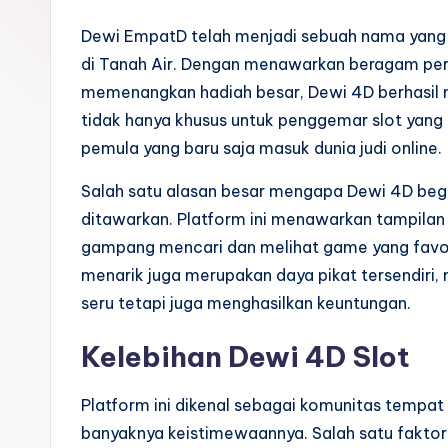
Dewi EmpatD telah menjadi sebuah nama yang p
di Tanah Air. Dengan menawarkan beragam pe
memenangkan hadiah besar, Dewi 4D berhasil 
tidak hanya khusus untuk penggemar slot yang
pemula yang baru saja masuk dunia judi online.
Salah satu alasan besar mengapa Dewi 4D beg
ditawarkan. Platform ini menawarkan tampilan
gampang mencari dan melihat game yang favori
menarik juga merupakan daya pikat tersendiri
seru tetapi juga menghasilkan keuntungan.
Kelebihan Dewi 4D Slot
Platform ini dikenal sebagai komunitas tempat
banyaknya keistimewaannya. Salah satu fakto