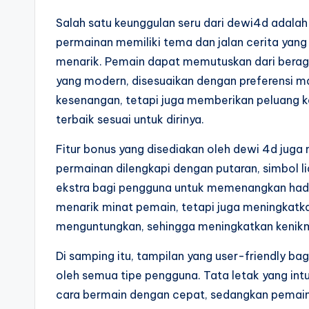
Salah satu keunggulan seru dari dewi4d adalah
permainan memiliki tema dan jalan cerita yan
menarik. Pemain dapat memutuskan dari beraga
yang modern, disesuaikan dengan preferensi ma
kesenangan, tetapi juga memberikan peluang
terbaik sesuai untuk dirinya.
Fitur bonus yang disediakan oleh dewi 4d juga 
permainan dilengkapi dengan putaran, simbol l
ekstra bagi pengguna untuk memenangkan hadia
menarik minat pemain, tetapi juga meningkatka
menguntungkan, sehingga meningkatkan kenik
Di samping itu, tampilan yang user-friendly 
oleh semua tipe pengguna. Tata letak yang i
cara bermain dengan cepat, sedangkan pemai