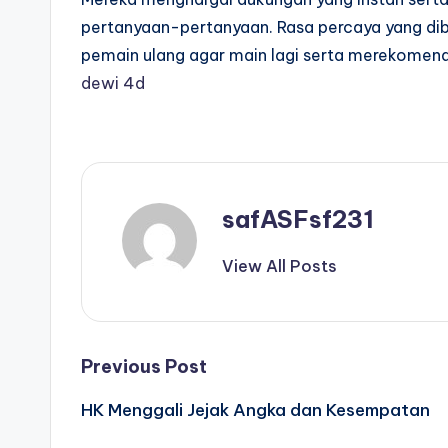
pertanyaan-pertanyaan. Rasa percaya yang dib
pemain ulang agar main lagi serta merekome
dewi 4d
safASFsf231
View All Posts
Post
Previous Post
HK Menggali Jejak Angka dan Kesempatan
navigation