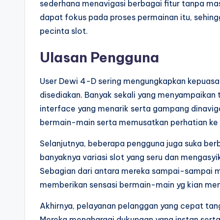
sederhana menavigasi berbagai fitur tanpa m
dapat fokus pada proses permainan itu, sehing
pecinta slot.
Ulasan Pengguna
User Dewi 4-D sering mengungkapkan kepuasa
disediakan. Banyak sekali yang menyampaikan
interface yang menarik serta gampang dinavig
bermain-main serta memusatkan perhatian ke 
Selanjutnya, beberapa pengguna juga suka ber
banyaknya variasi slot yang seru dan mengasy
Sebagian dari antara mereka sampai-sampai 
memberikan sensasi bermain-main yg kian me
Akhirnya, pelayanan pelanggan yang cepat tang
Mereka menghargai dukungan yang instan sert