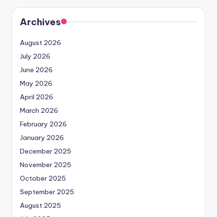
Archives
August 2026
July 2026
June 2026
May 2026
April 2026
March 2026
February 2026
January 2026
December 2025
November 2025
October 2025
September 2025
August 2025