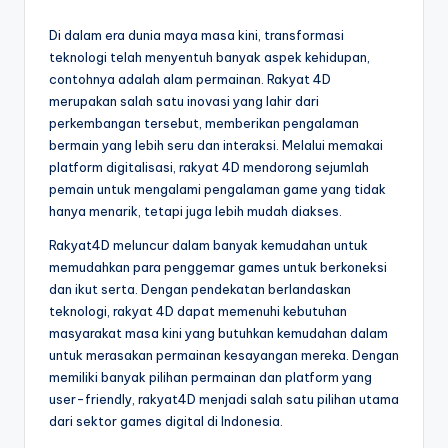
by
Di dalam era dunia maya masa kini, transformasi
teknologi telah menyentuh banyak aspek kehidupan,
contohnya adalah alam permainan. Rakyat 4D
merupakan salah satu inovasi yang lahir dari
perkembangan tersebut, memberikan pengalaman
bermain yang lebih seru dan interaksi. Melalui memakai
platform digitalisasi, rakyat 4D mendorong sejumlah
pemain untuk mengalami pengalaman game yang tidak
hanya menarik, tetapi juga lebih mudah diakses.
Rakyat4D meluncur dalam banyak kemudahan untuk
memudahkan para penggemar games untuk berkoneksi
dan ikut serta. Dengan pendekatan berlandaskan
teknologi, rakyat 4D dapat memenuhi kebutuhan
masyarakat masa kini yang butuhkan kemudahan dalam
untuk merasakan permainan kesayangan mereka. Dengan
memiliki banyak pilihan permainan dan platform yang
user-friendly, rakyat4D menjadi salah satu pilihan utama
dari sektor games digital di Indonesia.