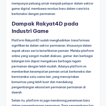
mempunyai peluang untuk menjadi pelopor dalam sektor
game digital, membawa revolusi baru dalam cara kita
berkoneksi dengan permainan.
Dampak Rakyat4D pada
Industri Game
Platform Rakyat4D sudah menghadirkan transformasi
signifikan ke dalam sektor permainan, khususnya dalam
aspek akses serta keterlibatan pemain. Melalui platform
online yang sangat mudah diakses, gamer dari berbagai
kalangan kini dapat mengakses berbagai ragam
permainan dengan lebih mudah. Adanya platform ini
memberikan kesempatan pemain untuk berkoneksi dan
berinteraksi satu sama lain, yang menciptakan
komunitas yang lebih kuat dan mendukung
pengembangan ekosistem permainan permainan di
daerah .
Selain itu, platform ini juga mendorong penemuan baru
dalam pengembangan permainan. Para pengembang kini