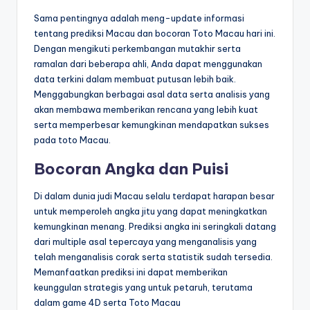
Sama pentingnya adalah meng-update informasi
tentang prediksi Macau dan bocoran Toto Macau hari ini.
Dengan mengikuti perkembangan mutakhir serta
ramalan dari beberapa ahli, Anda dapat menggunakan
data terkini dalam membuat putusan lebih baik.
Menggabungkan berbagai asal data serta analisis yang
akan membawa memberikan rencana yang lebih kuat
serta memperbesar kemungkinan mendapatkan sukses
pada toto Macau.
Bocoran Angka dan Puisi
Di dalam dunia judi Macau selalu terdapat harapan besar
untuk memperoleh angka jitu yang dapat meningkatkan
kemungkinan menang. Prediksi angka ini seringkali datang
dari multiple asal tepercaya yang menganalisis yang
telah menganalisis corak serta statistik sudah tersedia.
Memanfaatkan prediksi ini dapat memberikan
keunggulan strategis yang untuk petaruh, terutama
dalam game 4D serta Toto Macau