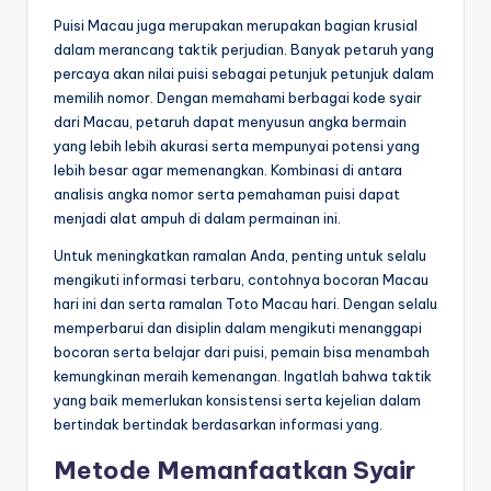
Puisi Macau juga merupakan merupakan bagian krusial
dalam merancang taktik perjudian. Banyak petaruh yang
percaya akan nilai puisi sebagai petunjuk petunjuk dalam
memilih nomor. Dengan memahami berbagai kode syair
dari Macau, petaruh dapat menyusun angka bermain
yang lebih lebih akurasi serta mempunyai potensi yang
lebih besar agar memenangkan. Kombinasi di antara
analisis angka nomor serta pemahaman puisi dapat
menjadi alat ampuh di dalam permainan ini.
Untuk meningkatkan ramalan Anda, penting untuk selalu
mengikuti informasi terbaru, contohnya bocoran Macau
hari ini dan serta ramalan Toto Macau hari. Dengan selalu
memperbarui dan disiplin dalam mengikuti menanggapi
bocoran serta belajar dari puisi, pemain bisa menambah
kemungkinan meraih kemenangan. Ingatlah bahwa taktik
yang baik memerlukan konsistensi serta kejelian dalam
bertindak bertindak berdasarkan informasi yang.
Metode Memanfaatkan Syair