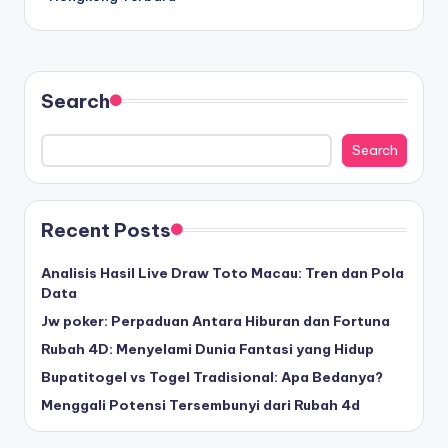
Search
Search
Recent Posts
Analisis Hasil Live Draw Toto Macau: Tren dan Pola
Data
Jw poker: Perpaduan Antara Hiburan dan Fortuna
Rubah 4D: Menyelami Dunia Fantasi yang Hidup
Bupatitogel vs Togel Tradisional: Apa Bedanya?
Menggali Potensi Tersembunyi dari Rubah 4d