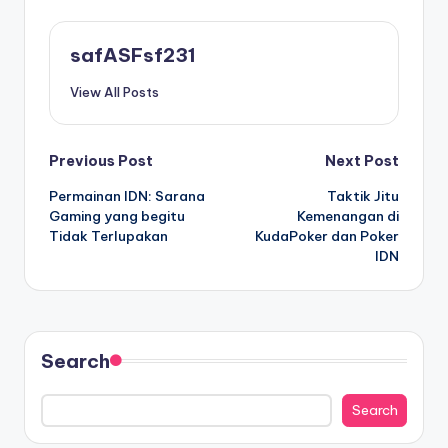
safASFsf231
View All Posts
Post
Previous Post
Next Post
Permainan IDN: Sarana
Taktik Jitu
navigation
Gaming yang begitu
Kemenangan di
Tidak Terlupakan
KudaPoker dan Poker
IDN
Search
Search