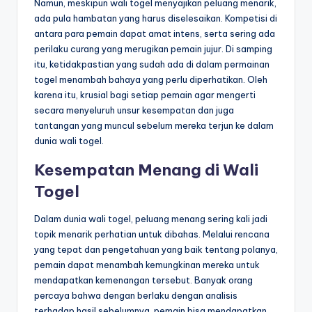
Namun, meskipun wali togel menyajikan peluang menarik,
ada pula hambatan yang harus diselesaikan. Kompetisi di
antara para pemain dapat amat intens, serta sering ada
perilaku curang yang merugikan pemain jujur. Di samping
itu, ketidakpastian yang sudah ada di dalam permainan
togel menambah bahaya yang perlu diperhatikan. Oleh
karena itu, krusial bagi setiap pemain agar mengerti
secara menyeluruh unsur kesempatan dan juga
tantangan yang muncul sebelum mereka terjun ke dalam
dunia wali togel.
Kesempatan Menang di Wali
Togel
Dalam dunia wali togel, peluang menang sering kali jadi
topik menarik perhatian untuk dibahas. Melalui rencana
yang tepat dan pengetahuan yang baik tentang polanya,
pemain dapat menambah kemungkinan mereka untuk
mendapatkan kemenangan tersebut. Banyak orang
percaya bahwa dengan berlaku dengan analisis
terhadap hasil sebelumnya, pemain bisa mendapatkan