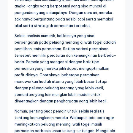
angka-angka yang berpotensi yang bisa muncul di
pengundian yang selanjutnya. Dengan cara ini, mereka
tak hanya bergantung pada nasib, tapi serta memakai
akal serta strategi di permainan tersebut.
Selain analisis numerik, hal lainnya yang bisa
berpengaruh pada peluang menang di wali togel adalah
pemilihan jenis permainan. Setiap variasi permainan
tersebut memiliki peraturan dan kemungkinan berbeda-
beda. Pemain yang mengenal dengan baik tipe
permainan yang mereka pilih dapat mengoptimalkan
profit dirinya. Contohnya, beberapa permainan
menawarkan hadiah utama yang lebih besar tetapi
dengan peluang peluang menang yang lebih kecil,
sementara yang lain mungkin lebih mudah untuk
dimenangkan dengan penghargaan yang lebih kecil.
Namun, penting buat pemain untuk selalu realistis
tentang kemungkinan mereka. Walaupun ada cara agar
meningkatkan peluang menang, wali togel masih
permainan berbasis unsur untung-untungan. Mengelola