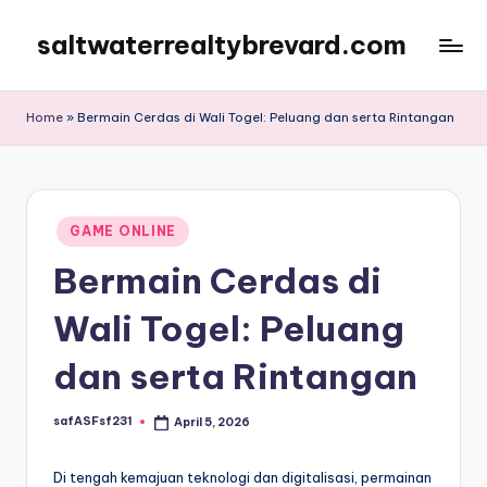
saltwaterrealtybrevard.com
Skip
to
content
Home
»
Bermain Cerdas di Wali Togel: Peluang dan serta Rintangan
Posted
GAME ONLINE
in
Bermain Cerdas di
Wali Togel: Peluang
dan serta Rintangan
safASFsf231
April 5, 2026
Posted
by
Di tengah kemajuan teknologi dan digitalisasi, permainan