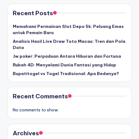
Recent Posts
Memahami Permainan Slot Depo 5k: Peluang Emas
untuk Pemain Baru
Analisis Hasil Live Draw Toto Macau: Tren dan Pola
Data
Jw poker: Perpaduan Antara Hiburan dan Fortuna
Rubah 4D: Menyelami Dunia Fantasi yang Hidup
Bupatitogel vs Togel Tradisional: Apa Bedanya?
Recent Comments
No comments to show.
Archives