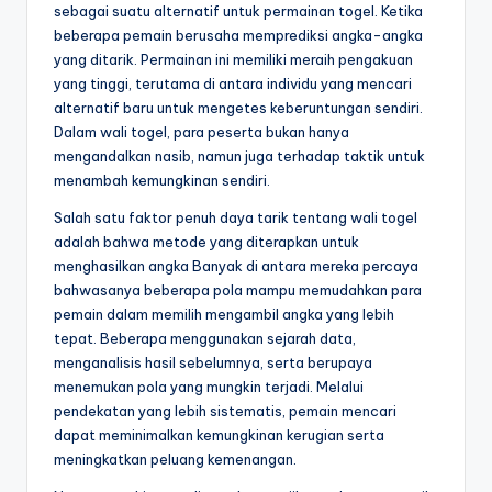
sebagai suatu alternatif untuk permainan togel. Ketika
beberapa pemain berusaha memprediksi angka-angka
yang ditarik. Permainan ini memiliki meraih pengakuan
yang tinggi, terutama di antara individu yang mencari
alternatif baru untuk mengetes keberuntungan sendiri.
Dalam wali togel, para peserta bukan hanya
mengandalkan nasib, namun juga terhadap taktik untuk
menambah kemungkinan sendiri.
Salah satu faktor penuh daya tarik tentang wali togel
adalah bahwa metode yang diterapkan untuk
menghasilkan angka Banyak di antara mereka percaya
bahwasanya beberapa pola mampu memudahkan para
pemain dalam memilih mengambil angka yang lebih
tepat. Beberapa menggunakan sejarah data,
menganalisis hasil sebelumnya, serta berupaya
menemukan pola yang mungkin terjadi. Melalui
pendekatan yang lebih sistematis, pemain mencari
dapat meminimalkan kemungkinan kerugian serta
meningkatkan peluang kemenangan.