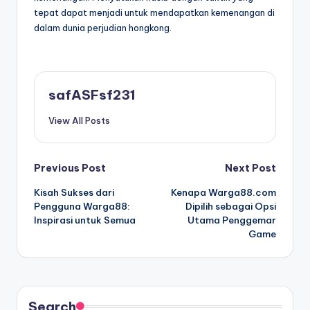
tepat dapat menjadi untuk mendapatkan kemenangan di
dalam dunia perjudian hongkong.
safASFsf231
View All Posts
Post
Previous Post
Next Post
Kisah Sukses dari
Kenapa Warga88.com
navigation
Pengguna Warga88:
Dipilih sebagai Opsi
Inspirasi untuk Semua
Utama Penggemar
Game
Search