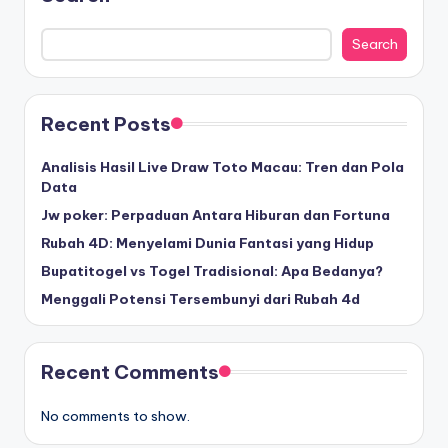
Search
Recent Posts
Analisis Hasil Live Draw Toto Macau: Tren dan Pola
Data
Jw poker: Perpaduan Antara Hiburan dan Fortuna
Rubah 4D: Menyelami Dunia Fantasi yang Hidup
Bupatitogel vs Togel Tradisional: Apa Bedanya?
Menggali Potensi Tersembunyi dari Rubah 4d
Recent Comments
No comments to show.