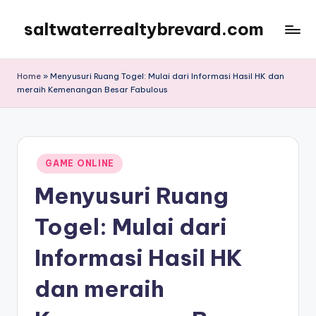
saltwaterrealtybrevard.com
Skip
to
content
Home
»
Menyusuri Ruang Togel: Mulai dari Informasi Hasil HK dan
meraih Kemenangan Besar Fabulous
Posted
GAME ONLINE
in
Menyusuri Ruang
Togel: Mulai dari
Informasi Hasil HK
dan meraih