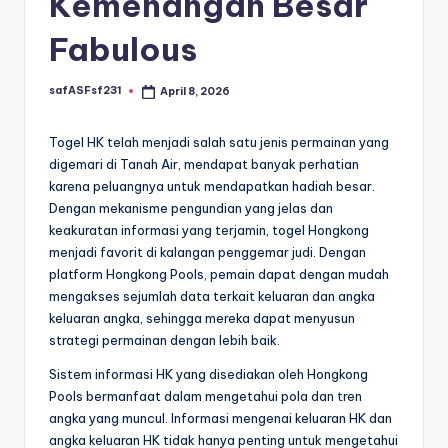
Kemenangan Besar
Fabulous
safASFsf231
April 8, 2026
Posted
by
Togel HK telah menjadi salah satu jenis permainan yang
digemari di Tanah Air, mendapat banyak perhatian
karena peluangnya untuk mendapatkan hadiah besar.
Dengan mekanisme pengundian yang jelas dan
keakuratan informasi yang terjamin, togel Hongkong
menjadi favorit di kalangan penggemar judi. Dengan
platform Hongkong Pools, pemain dapat dengan mudah
mengakses sejumlah data terkait keluaran dan angka
keluaran angka, sehingga mereka dapat menyusun
strategi permainan dengan lebih baik.
Sistem informasi HK yang disediakan oleh Hongkong
Pools bermanfaat dalam mengetahui pola dan tren
angka yang muncul. Informasi mengenai keluaran HK dan
angka keluaran HK tidak hanya penting untuk mengetahui