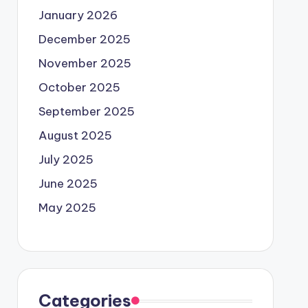
January 2026
December 2025
November 2025
October 2025
September 2025
August 2025
July 2025
June 2025
May 2025
Categories