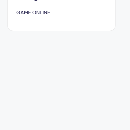
GAME ONLINE