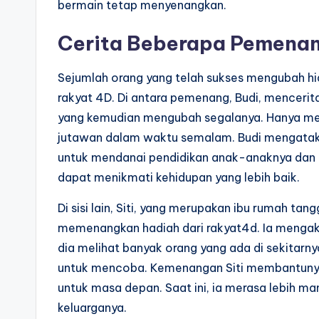
bermain tetap menyenangkan.
Cerita Beberapa Pemena
Sejumlah orang yang telah sukses mengubah h
rakyat 4D. Di antara pemenang, Budi, menceri
yang kemudian mengubah segalanya. Hanya mema
jutawan dalam waktu semalam. Budi mengata
untuk mendanai pendidikan anak-anaknya dan 
dapat menikmati kehidupan yang lebih baik.
Di sisi lain, Siti, yang merupakan ibu rumah ta
memenangkan hadiah dari rakyat4d. Ia mengaku 
dia melihat banyak orang yang ada di sekitarn
untuk mencoba. Kemenangan Siti membantuny
untuk masa depan. Saat ini, ia merasa lebih m
keluarganya.