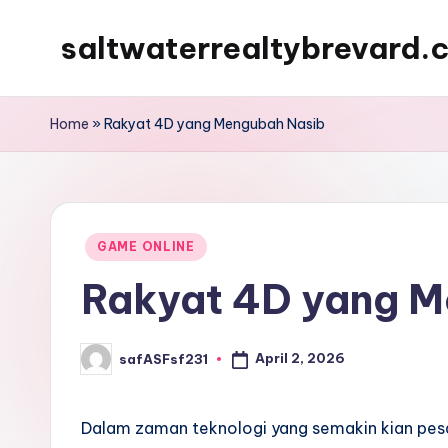
saltwaterrealtybrevard.
Skip
to
content
Home
»
Rakyat 4D yang Mengubah Nasib
Posted
GAME ONLINE
in
Rakyat 4D yang M
April 2, 2026
safASFsf231
Posted
by
Dalam zaman teknologi yang semakin kian pesat