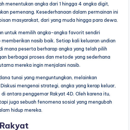
ah menentukan angka dari 1 hingga 4 angka digit,
tukan pemenang. Kesederhanaan dalam permainan ini
isan masyarakat, dari yang muda hingga para dewa.
 untuk memilih angka-angka favorit sendiri
emberikan nasib baik. Setiap kali keluaran undian
 mana peserta berharap angka yang telah pilih
an berbagai proses dan metode yang sederhana
utama mereka ingin menjalani nasib.
 dana tunai yang menguntungkan, melainkan
Diskusi mengenai strategi, angka yang kerap keluar,
 di antara penggemar Rakyat 4D. Oleh karena itu,
tapi juga sebuah fenomena sosial yang mengubah
alam hidup mereka.
Rakyat