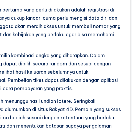
pertama yang perlu dilakukan adalah registrasi di
anya cukup lancar, cuma perlu mengisi data diri dan
nggota akan meraih akses untuk membeli nomor yang
t dan kebijakan yang berlaku agar bisa memahami
lih kombinasi angka yang diharapkan. Dalam
 dapat dipilih secara random dan sesuai dengan
lihat hasil keluaran sebelumnya untuk
i. Pembelian tiket dapat dilakukan dengan aplikasi
i cara pembayaran yang praktis.
 menunggu hasil undian lotere. Seringkali,
ya diumumkan di situs Rakyat 4D. Pemain yang sukses
ma hadiah sesuai dengan ketentuan yang berlaku.
-hati dan menentukan batasan supaya pengalaman