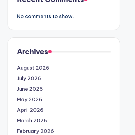
No comments to show.
Archives
August 2026
July 2026
June 2026
May 2026
April 2026
March 2026
February 2026