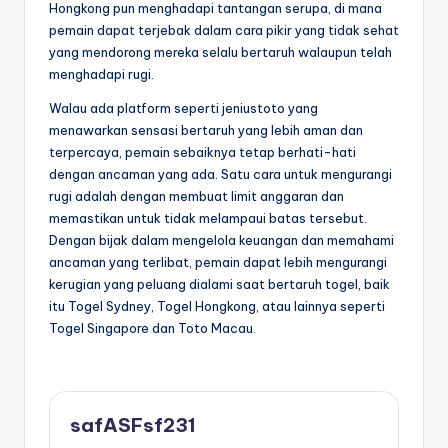
Hongkong pun menghadapi tantangan serupa, di mana
pemain dapat terjebak dalam cara pikir yang tidak sehat
yang mendorong mereka selalu bertaruh walaupun telah
menghadapi rugi.
Walau ada platform seperti jeniustoto yang
menawarkan sensasi bertaruh yang lebih aman dan
terpercaya, pemain sebaiknya tetap berhati-hati
dengan ancaman yang ada. Satu cara untuk mengurangi
rugi adalah dengan membuat limit anggaran dan
memastikan untuk tidak melampaui batas tersebut.
Dengan bijak dalam mengelola keuangan dan memahami
ancaman yang terlibat, pemain dapat lebih mengurangi
kerugian yang peluang dialami saat bertaruh togel, baik
itu Togel Sydney, Togel Hongkong, atau lainnya seperti
Togel Singapore dan Toto Macau.
safASFsf231