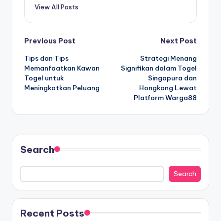
View All Posts
Post
Previous Post
Next Post
Tips dan Tips
Strategi Menang
navigation
Memanfaatkan Kawan
Signifikan dalam Togel
Togel untuk
Singapura dan
Meningkatkan Peluang
Hongkong Lewat
Platform Warga88
Search
Search
Recent Posts