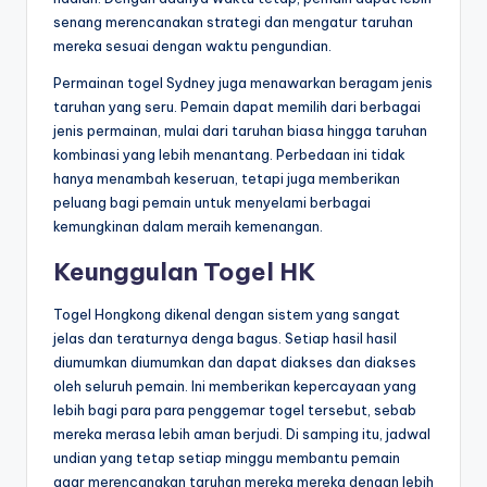
senang merencanakan strategi dan mengatur taruhan
mereka sesuai dengan waktu pengundian.
Permainan togel Sydney juga menawarkan beragam jenis
taruhan yang seru. Pemain dapat memilih dari berbagai
jenis permainan, mulai dari taruhan biasa hingga taruhan
kombinasi yang lebih menantang. Perbedaan ini tidak
hanya menambah keseruan, tetapi juga memberikan
peluang bagi pemain untuk menyelami berbagai
kemungkinan dalam meraih kemenangan.
Keunggulan Togel HK
Togel Hongkong dikenal dengan sistem yang sangat
jelas dan teraturnya denga bagus. Setiap hasil hasil
diumumkan diumumkan dan dapat diakses dan diakses
oleh seluruh pemain. Ini memberikan kepercayaan yang
lebih bagi para para penggemar togel tersebut, sebab
mereka merasa lebih aman berjudi. Di samping itu, jadwal
undian yang tetap setiap minggu membantu pemain
agar merencanakan taruhan mereka mereka dengan lebih