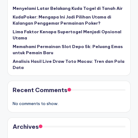
Menyelami Latar Belakang Kuda Togel di Tanah Air
KudaPoker: Mengapa Ini Jadi Pilihan Utama di
Kalangan Penggemar Permainan Poker?
Lima Faktor Kenapa Supertogel Menjadi Opsional
Utama
Memahami Permainan Slot Depo 5k: Peluang Emas
untuk Pemain Baru
Analisis Hasil Live Draw Toto Macau: Tren dan Pola
Data
Recent Comments
No comments to show.
Archives