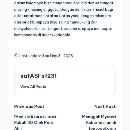
dalam kelompok bisa mendorong nilai diri dan semangat
masing-masing anggota. Dengan demikian, krusial bagi
atlet untuk menciptakan ikatan yang dengan rekan tim
dan pelatih, supaya bisa saling mendukung dan
menyelesaikan tantangan bersama di upaya mencapai
kemenangan di dalam kudabola.
Last updated on May 31, 2026
safASFsf231
View All Posts
Post
Previous Post
Next Post
Prediksi Akurat untuk
Menggali Mysteri
navigation
Rubah 4D Oleh Para
Keberhasilan di
Ahli
Iontogel.com