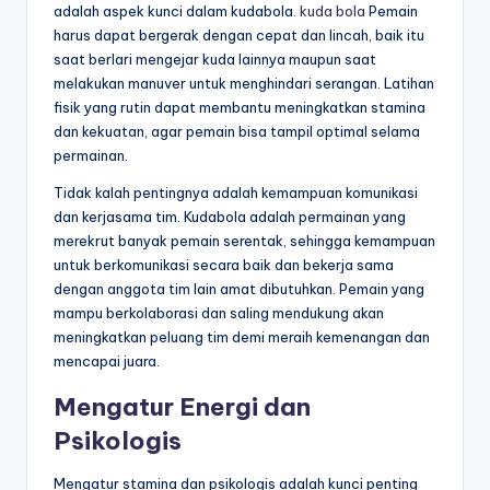
adalah aspek kunci dalam kudabola.
kuda bola
Pemain
harus dapat bergerak dengan cepat dan lincah, baik itu
saat berlari mengejar kuda lainnya maupun saat
melakukan manuver untuk menghindari serangan. Latihan
fisik yang rutin dapat membantu meningkatkan stamina
dan kekuatan, agar pemain bisa tampil optimal selama
permainan.
Tidak kalah pentingnya adalah kemampuan komunikasi
dan kerjasama tim. Kudabola adalah permainan yang
merekrut banyak pemain serentak, sehingga kemampuan
untuk berkomunikasi secara baik dan bekerja sama
dengan anggota tim lain amat dibutuhkan. Pemain yang
mampu berkolaborasi dan saling mendukung akan
meningkatkan peluang tim demi meraih kemenangan dan
mencapai juara.
Mengatur Energi dan
Psikologis
Mengatur stamina dan psikologis adalah kunci penting