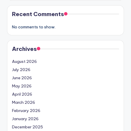
Recent Comments
No comments to show.
Archives
August 2026
July 2026
June 2026
May 2026
April 2026
March 2026
February 2026
January 2026
December 2025