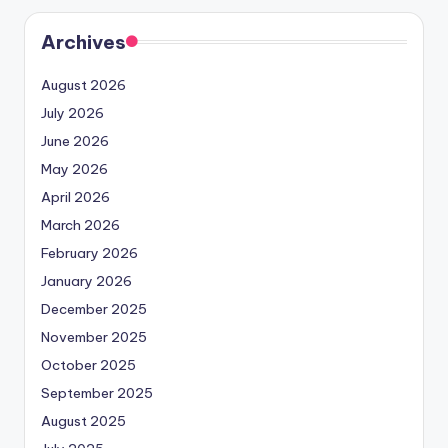
Archives
August 2026
July 2026
June 2026
May 2026
April 2026
March 2026
February 2026
January 2026
December 2025
November 2025
October 2025
September 2025
August 2025