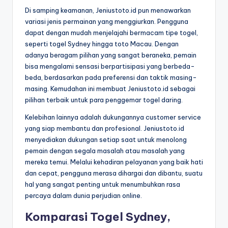
Di samping keamanan, Jeniustoto.id pun menawarkan
variasi jenis permainan yang menggiurkan. Pengguna
dapat dengan mudah menjelajahi bermacam tipe togel,
seperti togel Sydney hingga toto Macau. Dengan
adanya beragam pilihan yang sangat beraneka, pemain
bisa mengalami sensasi berpartisipasi yang berbeda-
beda, berdasarkan pada preferensi dan taktik masing-
masing. Kemudahan ini membuat Jeniustoto.id sebagai
pilihan terbaik untuk para penggemar togel daring.
Kelebihan lainnya adalah dukungannya customer service
yang siap membantu dan profesional. Jeniustoto.id
menyediakan dukungan setiap saat untuk menolong
pemain dengan segala masalah atau masalah yang
mereka temui. Melalui kehadiran pelayanan yang baik hati
dan cepat, pengguna merasa dihargai dan dibantu, suatu
hal yang sangat penting untuk menumbuhkan rasa
percaya dalam dunia perjudian online.
Komparasi Togel Sydney,