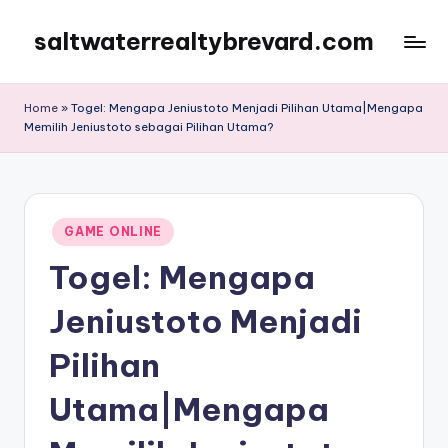
saltwaterrealtybrevard.com
Skip
to
content
Home
»
Togel: Mengapa Jeniustoto Menjadi Pilihan Utama|Mengapa
Memilih Jeniustoto sebagai Pilihan Utama?
Posted
GAME ONLINE
in
Togel: Mengapa
Jeniustoto Menjadi
Pilihan
Utama|Mengapa