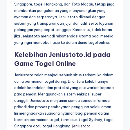
Singapore, togel Hongkong, dan Toto Macau, tetapi juga
memberikan pengalaman yang menyenangkan yang
nyaman dan terpercaya. Jeniustoto dikenal dengan
sistem yang transparan dan jujur dan adil, serta layanan
pelanggan yang cepat tanggap. Karena itu, tidak heran
jika Jeniustoto menjadi rekomendasi utama bagi mereka
yang ingin mencoba nasib ke dalam dunia togel online.
Kelebihan Jeniustoto.id pada
Game Togel Online
Jeniustoto telah menjadi sebuah situs terkemuka dalam
dunia permainan togel daring. Di antara kelebihannya
adalah keandalan dan proteksi yang ditawarkan kepada
para pemain. Menggunakan sistem enkripsi super
canggih, Jeniustoto menjamin semua semua informasi
pribadi dan proses pembayaran pengguna selalu aman.
Ini menghadirkan suasana nyaman bagi pemain dalam
bermain permainan togel, termasuk togel Sydney, togel
Singapore atau togel Hongkong.
jeniustoto