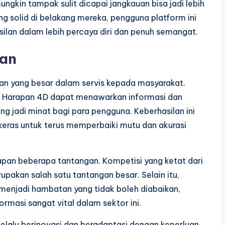
ngkin tampak sulit dicapai jangkauan bisa jadi lebih
 solid di belakang mereka, pengguna platform ini
ilan dalam lebih percaya diri dan penuh semangat.
tan
an yang besar dalam servis kepada masyarakat.
, Harapan 4D dapat menawarkan informasi dan
ng jadi minat bagi para pengguna. Keberhasilan ini
 keras untuk terus memperbaiki mutu dan akurasi
apan beberapa tantangan. Kompetisi yang ketat dari
pakan salah satu tantangan besar. Selain itu,
enjadi hambatan yang tidak boleh diabaikan,
rmasi sangat vital dalam sektor ini.
lalu berinovasi dan beradaptasi dengan keperluan