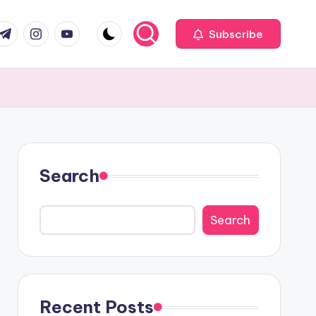
com
r.com
.me
instagram.com
youtube.com
Subscribe
Search
Search
Recent Posts