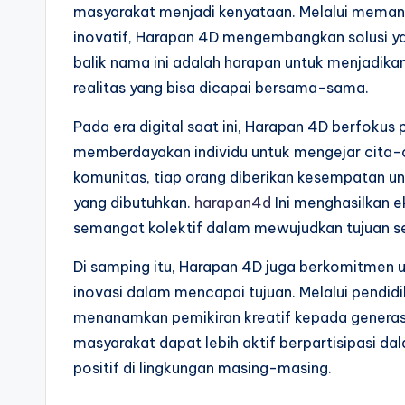
masyarakat menjadi kenyataan. Melalui meman
inovatif, Harapan 4D mengembangkan solusi ya
balik nama ini adalah harapan untuk menjadikan
realitas yang bisa dicapai bersama-sama.
Pada era digital saat ini, Harapan 4D berfoku
memberdayakan individu untuk mengejar cita-c
komunitas, tiap orang diberikan kesempatan 
yang dibutuhkan.
harapan4d
Ini menghasilkan 
semangat kolektif dalam mewujudkan tujuan se
Di samping itu, Harapan 4D juga berkomitmen 
inovasi dalam mencapai tujuan. Melalui pendidik
menanamkan pemikiran kreatif kepada generasi
masyarakat dapat lebih aktif berpartisipasi 
positif di lingkungan masing-masing.