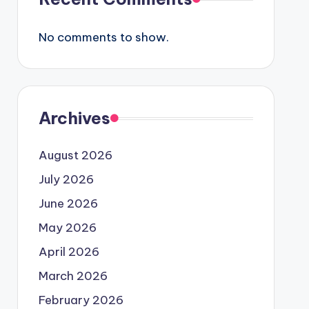
No comments to show.
Archives
August 2026
July 2026
June 2026
May 2026
April 2026
March 2026
February 2026