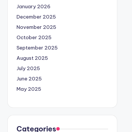
January 2026
December 2025
November 2025
October 2025
September 2025
August 2025
July 2025
June 2025
May 2025
Categories