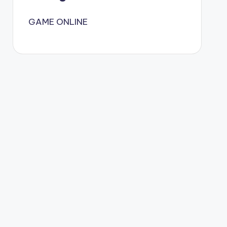
GAME ONLINE