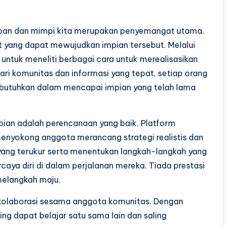
apan dan mimpi kita merupakan penyemangat utama.
 yang dapat mewujudkan impian tersebut. Melalui
n untuk meneliti berbagai cara untuk merealisasikan
ri komunitas dan informasi yang tepat, setiap orang
butuhkan dalam mencapai impian yang telah lama
pian adalah perencanaan yang baik. Platform
nyokong anggota merancang strategi realistis dan
yang terukur serta menentukan langkah-langkah yang
caya diri di dalam perjalanan mereka. Tiada prestasi
melangkah maju.
n kolaborasi sesama anggota komunitas. Dengan
ng dapat belajar satu sama lain dan saling