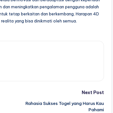
n dan meningkatkan pengalaman pengguna adalah
untuk tetap berkaitan dan berkembang, Harapan 4D
ealita yang bisa dinikmati oleh semua.
Next Post
Rahasia Sukses Togel yang Harus Kau
Pahami