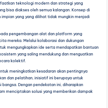
faatkan teknologi modern dan strategi yang
ng bisa diakses oleh semua kalangan. Konsep di
 impian yang yang dilihat tidak mungkin menjadi
s pada pengembangan alat dan platform yang
ita mereka. Melalui kolaborasi dan dukungan
untuk mengungkapkan ide serta mendapatkan bantuan
ekosistem yang saling mendukung dan menguatkan
cara kolektif.
untuk meningkatkan kesadaran akan pentingnya
an dan pelatihan, inisiatif ini berupaya untuk
 bangsa. Dengan pendekatan ini, diharapkan
dalam menciptakan solusi yang memberikan dampak