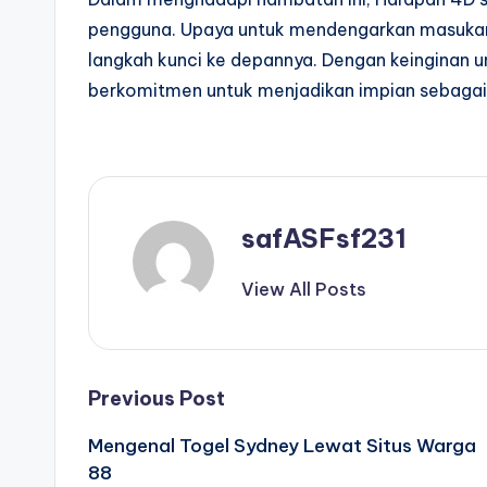
pengguna. Upaya untuk mendengarkan masuka
langkah kunci ke depannya. Dengan keinginan 
berkomitmen untuk menjadikan impian sebagai r
safASFsf231
View All Posts
Post
Previous Post
Mengenal Togel Sydney Lewat Situs Warga
navigation
88