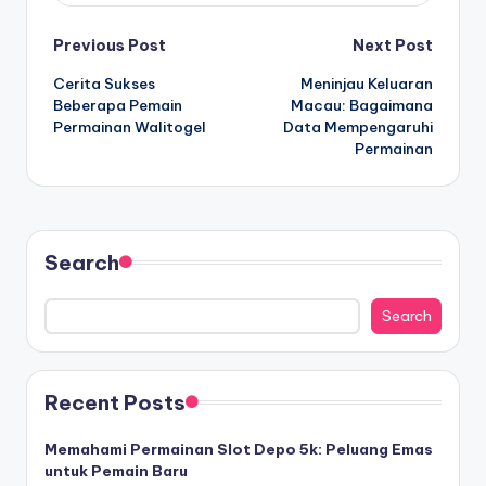
Post
Previous Post
Next Post
Cerita Sukses
Meninjau Keluaran
navigation
Beberapa Pemain
Macau: Bagaimana
Permainan Walitogel
Data Mempengaruhi
Permainan
Search
Search
Recent Posts
Memahami Permainan Slot Depo 5k: Peluang Emas
untuk Pemain Baru