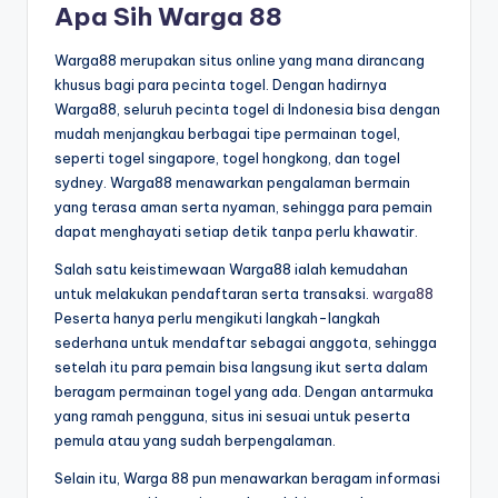
Apa Sih Warga 88
Warga88 merupakan situs online yang mana dirancang
khusus bagi para pecinta togel. Dengan hadirnya
Warga88, seluruh pecinta togel di Indonesia bisa dengan
mudah menjangkau berbagai tipe permainan togel,
seperti togel singapore, togel hongkong, dan togel
sydney. Warga88 menawarkan pengalaman bermain
yang terasa aman serta nyaman, sehingga para pemain
dapat menghayati setiap detik tanpa perlu khawatir.
Salah satu keistimewaan Warga88 ialah kemudahan
untuk melakukan pendaftaran serta transaksi.
warga88
Peserta hanya perlu mengikuti langkah-langkah
sederhana untuk mendaftar sebagai anggota, sehingga
setelah itu para pemain bisa langsung ikut serta dalam
beragam permainan togel yang ada. Dengan antarmuka
yang ramah pengguna, situs ini sesuai untuk peserta
pemula atau yang sudah berpengalaman.
Selain itu, Warga 88 pun menawarkan beragam informasi