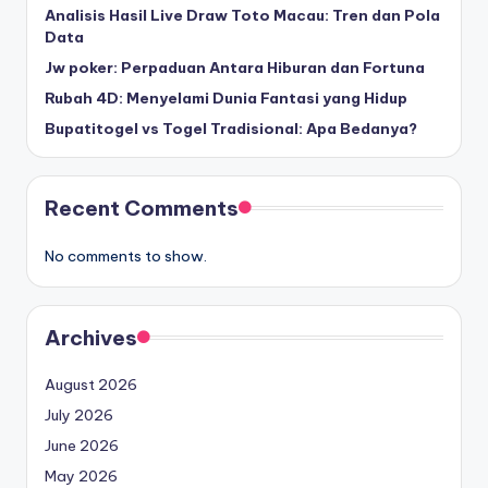
Analisis Hasil Live Draw Toto Macau: Tren dan Pola
Data
Jw poker: Perpaduan Antara Hiburan dan Fortuna
Rubah 4D: Menyelami Dunia Fantasi yang Hidup
Bupatitogel vs Togel Tradisional: Apa Bedanya?
Recent Comments
No comments to show.
Archives
August 2026
July 2026
June 2026
May 2026