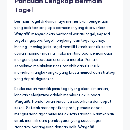
Panduan Lengkap Bermain
Togel
Bermain Togel di dunia maya memerlukan pengertian
yang baik tentang tipe permainan yang ditawarkan.
Warga88 menyediakan berbagai variasi togel, seperti
togel singapore, togel hongkong, dan togel sydney.
Masing-masing jenis togel memiliki karakteristik serta
aturan masing-masing, maka penting bagi pemain agar
mengenal perbedaan di antara mereka. Pemain
sebaiknya melakukan riset terlebih dahulu untuk
memahami angka-angka yang biasa muncul dan strategi
yang dapat digunakan.
Ketika sudah memilih jenis togel yang akan dimainkan,
langkah selanjutnya adalah membuat akun pada
Warga88. Pendaftaran biasanya sederhana dan cepat
sekali. Setelah mendapatkan profil, pemain dapat
mengisi dana agar mulai melakukan taruhan. Pastikanlah
untuk memilih cara pembayaran yang sesuai agar
transaksi berlangsung dengan baik. Warga88