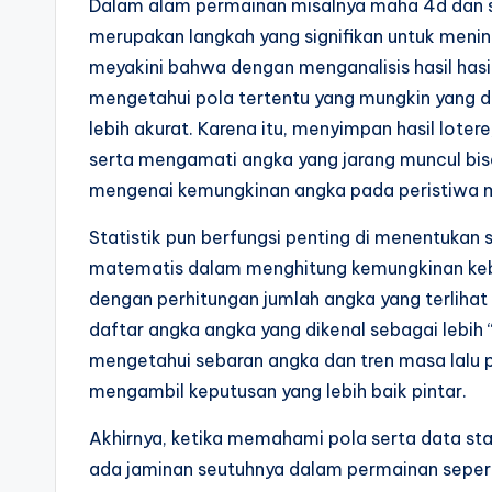
Dalam alam permainan misalnya maha 4d dan s
merupakan langkah yang signifikan untuk men
meyakini bahwa dengan menganalisis hasil has
mengetahui pola tertentu yang mungkin yang 
lebih akurat. Karena itu, menyimpan hasil lote
serta mengamati angka yang jarang muncul b
mengenai kemungkinan angka pada peristiwa 
Statistik pun berfungsi penting di menentukan
matematis dalam menghitung kemungkinan kebe
dengan perhitungan jumlah angka yang terliha
daftar angka angka yang dikenal sebagai lebih 
mengetahui sebaran angka dan tren masa lalu 
mengambil keputusan yang lebih baik pintar.
Akhirnya, ketika memahami pola serta data stat
ada jaminan seutuhnya dalam permainan seperti