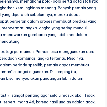
ejenisnya, memahami pola-pola serta data statistik
ingkatkan kemungkinan menang. Banyak pemain yang
il yang diperoleh sebelumnya, mereka dapat
dapat berperan dalam proses membuat prediksi yang
re, mencermati angka-angka yang sering muncul,
isa menawarkan gambaran yang lebih mendalam
mendatang.
 strategi permainan. Pemain bisa menggunakan cara
radaan kombinasi angka tertentu. Misalnya,
t dalam periode spesifik, pemain dapat membuat
“aman” sebagai digunakan. Di samping itu,
pun bisa menyediakan pandangan lebih dalam
istik, sangat penting agar selalu masuk akal. Tidak
 seperti maha 4d, karena hasil undian adalah acak.