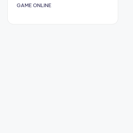
GAME ONLINE