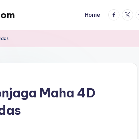
com
facebook.
twitte
t
Home
rdas
Menjaga Maha 4D
das