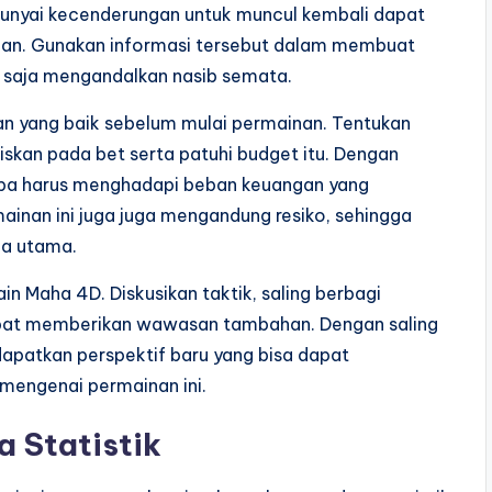
yai kecenderungan untuk muncul kembali dapat
. Gunakan informasi tersebut dalam membuat
ya saja mengandalkan nasib semata.
an yang baik sebelum mulai permainan. Tentukan
an pada bet serta patuhi budget itu. Dengan
npa harus menghadapi beban keuangan yang
inan ini juga juga mengandung resiko, sehingga
ma utama.
n Maha 4D. Diskusikan taktik, saling berbagi
 dapat memberikan wawasan tambahan. Dengan saling
dapatkan perspektif baru yang bisa dapat
mengenai permainan ini.
 Statistik