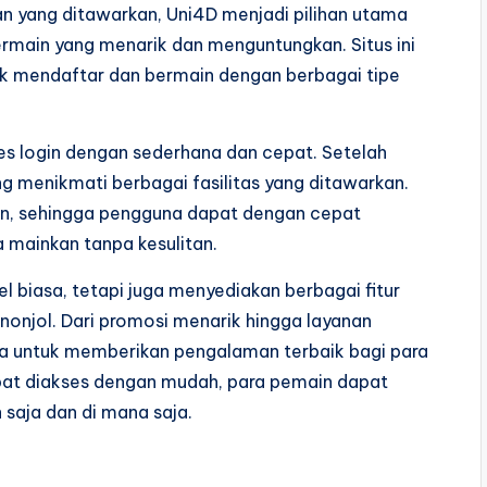
an yang ditawarkan, Uni4D menjadi pilihan utama
main yang menarik dan menguntungkan. Situs ini
k mendaftar dan bermain dengan berbagai tipe
s login dengan sederhana dan cepat. Setelah
g menikmati berbagai fasilitas yang ditawarkan.
n, sehingga pengguna dapat dengan cepat
mainkan tanpa kesulitan.
 biasa, tetapi juga menyediakan berbagai fitur
onjol. Dari promosi menarik hingga layanan
ya untuk memberikan pengalaman terbaik bagi para
pat diakses dengan mudah, para pemain dapat
 saja dan di mana saja.