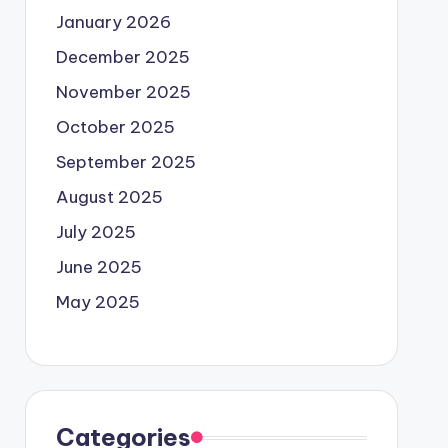
January 2026
December 2025
November 2025
October 2025
September 2025
August 2025
July 2025
June 2025
May 2025
Categories