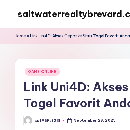
saltwaterrealtybrevard.
Skip
to
content
Home
»
Link Uni4D: Akses Cepat ke Situs Togel Favorit Anda
Posted
GAME ONLINE
in
Link Uni4D: Akses
Togel Favorit And
September 29, 2025
safASFsf231
Posted
by