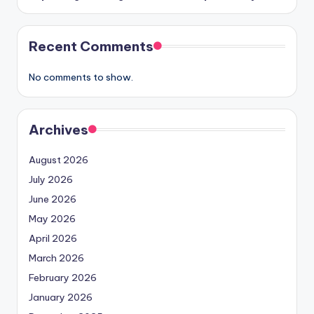
Recent Comments
No comments to show.
Archives
August 2026
July 2026
June 2026
May 2026
April 2026
March 2026
February 2026
January 2026