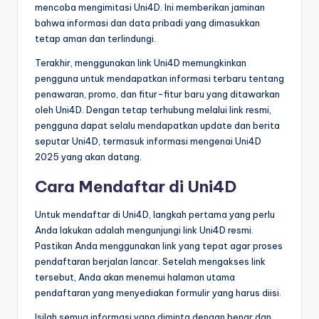
mencoba mengimitasi Uni4D. Ini memberikan jaminan
bahwa informasi dan data pribadi yang dimasukkan
tetap aman dan terlindungi.
Terakhir, menggunakan link Uni4D memungkinkan
pengguna untuk mendapatkan informasi terbaru tentang
penawaran, promo, dan fitur-fitur baru yang ditawarkan
oleh Uni4D. Dengan tetap terhubung melalui link resmi,
pengguna dapat selalu mendapatkan update dan berita
seputar Uni4D, termasuk informasi mengenai Uni4D
2025 yang akan datang.
Cara Mendaftar di Uni4D
Untuk mendaftar di Uni4D, langkah pertama yang perlu
Anda lakukan adalah mengunjungi link Uni4D resmi.
Pastikan Anda menggunakan link yang tepat agar proses
pendaftaran berjalan lancar. Setelah mengakses link
tersebut, Anda akan menemui halaman utama
pendaftaran yang menyediakan formulir yang harus diisi.
Isilah semua informasi yang diminta dengan benar dan