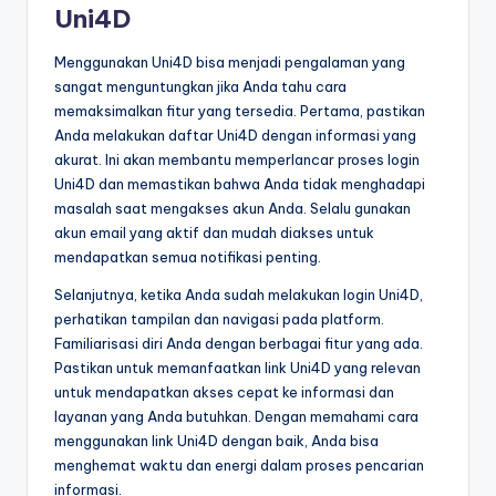
Uni4D
Menggunakan Uni4D bisa menjadi pengalaman yang
sangat menguntungkan jika Anda tahu cara
memaksimalkan fitur yang tersedia. Pertama, pastikan
Anda melakukan daftar Uni4D dengan informasi yang
akurat. Ini akan membantu memperlancar proses login
Uni4D dan memastikan bahwa Anda tidak menghadapi
masalah saat mengakses akun Anda. Selalu gunakan
akun email yang aktif dan mudah diakses untuk
mendapatkan semua notifikasi penting.
Selanjutnya, ketika Anda sudah melakukan login Uni4D,
perhatikan tampilan dan navigasi pada platform.
Familiarisasi diri Anda dengan berbagai fitur yang ada.
Pastikan untuk memanfaatkan link Uni4D yang relevan
untuk mendapatkan akses cepat ke informasi dan
layanan yang Anda butuhkan. Dengan memahami cara
menggunakan link Uni4D dengan baik, Anda bisa
menghemat waktu dan energi dalam proses pencarian
informasi.