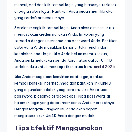
muncul, cari dan klik tombol login yang biasanya terletak
di bagian atas layar. Pastikan Anda sudah memiliki akun
yang terdaftar sebelumnya.
Setelah mengklik tombol login, Anda akan diminta untuk
memasukkan kredensial akun Anda. Isi kolom yang
tersedia dengan username dan password Anda. Pastikan
data yang Anda masukkan benar untuk menghindari
kesalahan saat login. Jika Anda belum memiliki akun,
Anda perlu melakukan pendaftaran atau daftar Uni4D
terlebih dulu untuk mendapatkan akun baru.
uni4d 2025
Jika Anda mengalami kesulitan saat login, periksa
kembali koneksi internet Anda dan pastikan link Uni4D
yang digunakan adalah yang terbaru. Jika Anda lupa
password, biasanya terdapat opsi ‘lupa password’ di
halaman login yang dapat membantu Anda meresetnya.
Dengan langkah-langkah ini, Anda akan dapat
mengakses akun Uni4D Anda dengan mudah.
Tips Efektif Menggunakan