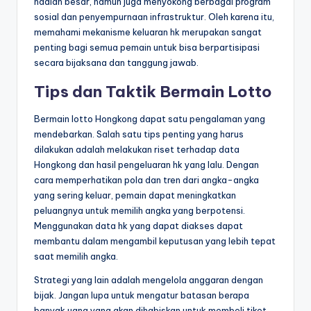
hadiah besar, namun juga menyokong berbagai program
sosial dan penyempurnaan infrastruktur. Oleh karena itu,
memahami mekanisme keluaran hk merupakan sangat
penting bagi semua pemain untuk bisa berpartisipasi
secara bijaksana dan tanggung jawab.
Tips dan Taktik Bermain Lotto
Bermain lotto Hongkong dapat satu pengalaman yang
mendebarkan. Salah satu tips penting yang harus
dilakukan adalah melakukan riset terhadap data
Hongkong dan hasil pengeluaran hk yang lalu. Dengan
cara memperhatikan pola dan tren dari angka-angka
yang sering keluar, pemain dapat meningkatkan
peluangnya untuk memilih angka yang berpotensi.
Menggunakan data hk yang dapat diakses dapat
membantu dalam mengambil keputusan yang lebih tepat
saat memilih angka.
Strategi yang lain adalah mengelola anggaran dengan
bijak. Jangan lupa untuk mengatur batasan berapa
banyak uang yang akan dihabiskan untuk membeli tiket