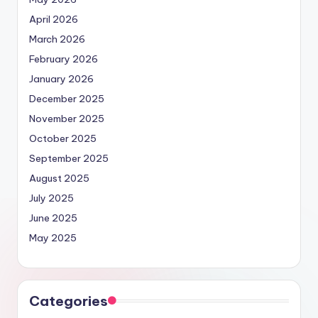
April 2026
March 2026
February 2026
January 2026
December 2025
November 2025
October 2025
September 2025
August 2025
July 2025
June 2025
May 2025
Categories