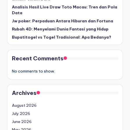
Analisis Hasil Live Draw Toto Macau: Tren dan Pola
Data
Jw poker: Perpaduan Antara Hiburan dan Fortuna
Rubah 4D: Menyelami Dunia Fantasi yang Hidup
Bupatitogel vs Togel Tradisional: Apa Bedanya?
Recent Comments
No comments to show.
Archives
August 2026
July 2026
June 2026
May 2026