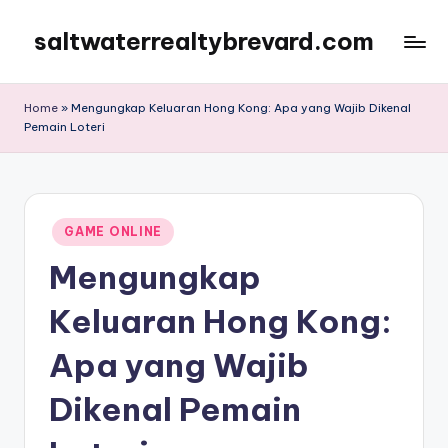
saltwaterrealtybrevard.com
Skip
to
content
Home
»
Mengungkap Keluaran Hong Kong: Apa yang Wajib Dikenal
Pemain Loteri
Posted
GAME ONLINE
in
Mengungkap
Keluaran Hong Kong:
Apa yang Wajib
Dikenal Pemain