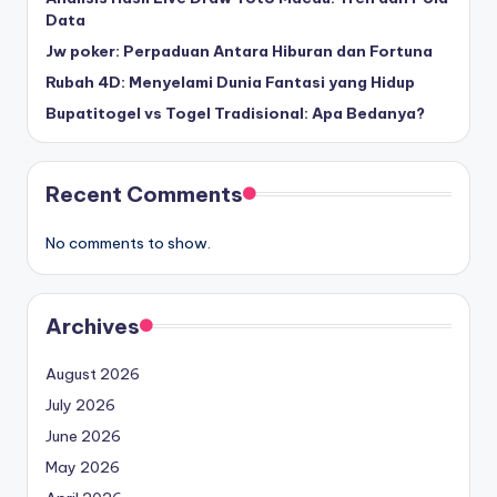
Data
Jw poker: Perpaduan Antara Hiburan dan Fortuna
Rubah 4D: Menyelami Dunia Fantasi yang Hidup
Bupatitogel vs Togel Tradisional: Apa Bedanya?
Recent Comments
No comments to show.
Archives
August 2026
July 2026
June 2026
May 2026