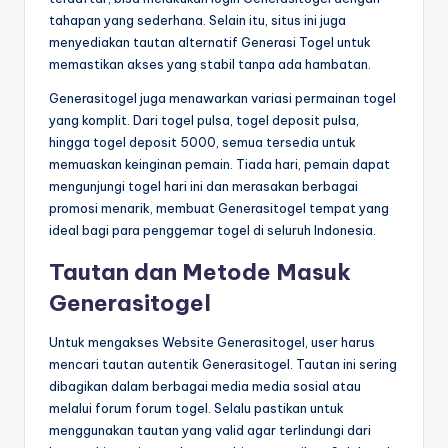
tahapan yang sederhana. Selain itu, situs ini juga
menyediakan tautan alternatif Generasi Togel untuk
memastikan akses yang stabil tanpa ada hambatan.
Generasitogel juga menawarkan variasi permainan togel
yang komplit. Dari togel pulsa, togel deposit pulsa,
hingga togel deposit 5000, semua tersedia untuk
memuaskan keinginan pemain. Tiada hari, pemain dapat
mengunjungi togel hari ini dan merasakan berbagai
promosi menarik, membuat Generasitogel tempat yang
ideal bagi para penggemar togel di seluruh Indonesia.
Tautan dan Metode Masuk
Generasitogel
Untuk mengakses Website Generasitogel, user harus
mencari tautan autentik Generasitogel. Tautan ini sering
dibagikan dalam berbagai media media sosial atau
melalui forum forum togel. Selalu pastikan untuk
menggunakan tautan yang valid agar terlindungi dari