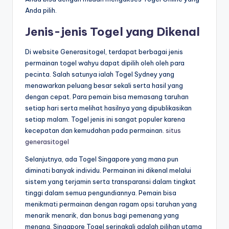
Anda pilih.
Jenis-jenis Togel yang Dikenal
Di website Generasitogel, terdapat berbagai jenis
permainan togel wahyu dapat dipilih oleh oleh para
pecinta. Salah satunya ialah Togel Sydney yang
menawarkan peluang besar sekali serta hasil yang
dengan cepat. Para pemain bisa memasang taruhan
setiap hari serta melihat hasilnya yang dipublikasikan
setiap malam. Togel jenis ini sangat populer karena
kecepatan dan kemudahan pada permainan.
situs
generasitogel
Selanjutnya, ada Togel Singapore yang mana pun
diminati banyak individu. Permainan ini dikenal melalui
sistem yang terjamin serta transparansi dalam tingkat
tinggi dalam semua pengundiannya. Pemain bisa
menikmati permainan dengan ragam opsi taruhan yang
menarik menarik, dan bonus bagi pemenang yang
menang. Singapore Togel seringkali adalah pilihan utama